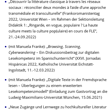
„Découvrir la littérature classique à travers les réseaux
sociaux : réconcilier deux mondes à l’aide d’une approche
transmédiale et transculturelle“ (Frankoromanistentag
2022, Universität Wien – im Rahmen der Sektionsleitung
Didaktik 1: „Ringarde, en vogue, populaire ? La haute
culture meets la culture pop(ulaire) en cours de FLE”,
21.-24.09.2022)
(mit Manuela Franke): „
Browsing, Scanning,
Cyberwandering
– Ein Diskussionsbeitrag zur digitalen
Lesekompetenz im Spanischunterricht“ (XXVI. Jornadas
Hispánicas 2022, Katholische Universität Eichstätt-
Ingolstadt, 11.-12.03.2022)
(mit Manuela Franke): „Digitale Texte in der Fremdsprache
lesen – Überlegungen zu einem erweiterten
Lesekompetenzmodell“ (Einladung zum Gastvortrag an die
Ludwig-Maximilians-Universität München, 15.06.2021)
„Neue Zugänge und Lernwege zu hochkultureller Literatur