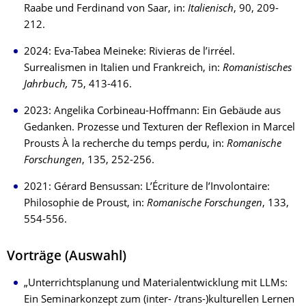
Raabe und Ferdinand von Saar, in:
Italienisch
, 90, 209-
212.
2024: Eva-Tabea Meineke: Rivieras de l’irréel.
Surrealismen in Italien und Frankreich, in:
Romanistisches
Jahrbuch,
75, 413-416.
2023: Angelika Corbineau-Hoffmann: Ein Gebäude aus
Gedanken. Prozesse und Texturen der Reflexion in Marcel
Prousts À la recherche du temps perdu, in:
Romanische
Forschungen
, 135, 252-256.
2021: Gérard Bensussan: L’Écriture de l’Involontaire:
Philosophie de Proust, in:
Romanische Forschungen
, 133,
554-556.
Vorträge (Auswahl)
„Unterrichtsplanung und Materialentwicklung mit LLMs:
Ein Seminarkonzept zum (inter- /trans-)kulturellen Lernen