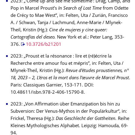
2023: „‘Come up and see me sometime’: Drag, Camp, and
Pop in Marcel Proust’s
In Search of Lost Time
from Odette
de Crécy to Mae West”, in: Felten, Uta / Zurián, Francisco
A. / Schwan, Tanja / Lachmund, Anne-Marie / Mlynek-
Theil, Kristin (Hg.):
Cine de mujeres y cine queer:
Cartografías del deseo.
New York et al.: Peter Lang, 353-
376.
10.3726/b21201
2023: „Proust et la résonance : lire et (ré)écrire la
Recherche entre amour fou et mépris”, in: Felten, Uta /
Mlynek-Theil, Kristin (Hg.):
Revue d’études proustiennes, n°
18, 2023 – 2, L’éros et la mort dans l’œuvre de Marcel Proust
.
Paris: Classiques Garnier, 153-171. DOI:
10.48611/isbn.978-2-406-15790-8.
2023: „Von Affirmation über Emanzipation bis hin zu
Subversion: Der Venus-Mythos in der Populärkultur“, in:
Frickel, Theresa (Hg.):
Das Geschlecht der Gottheiten.
Reihe
Kleines Mythologisches Alphabet. Leipzig: Hamouda, 69-
94.