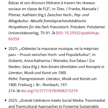
Balzac et son discours littéraire à travers les réseaux
sociaux en classe de FLE“, in: Dies. / Franke, Manuela /
Plötner, Kathleen (Hg.):
Zwischen Hoch-, Pop- und
Alltagskultur. Aktuelle fremdsprachendidaktische
Perspektiven für das Fach Französisch.
Potsdam: Potsdamer
Universitätsverlag, 75-91.
DOI: 10.25932/publishup-
66359
2025: „»Détestez la mauvaise musique, ne la méprisez
pas« – Proust zwischen Hoch- und Populärkultur“, in:
Gisbertz, Anna-Katharina / Meineke, Eva-Tabea / Zur
Nieden, Gesa (Hg.):
Non-binäre Identitäten und Konzepte in
Literatur, Musik und Kunst um 1900.
Reihe:
Transgressionen.
Literatur, Musik und Künste um
1900
. Freiburg i. Br.: Rombach, 197-
214.
doi.org/10.5771/9783968219219
2025: „
Grande Littérature
meets Social Media: Transmedial
and Transcultural Approaches to Fostering Sustainable