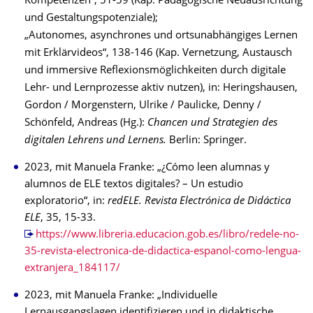
Kompetenzen“, 51-59 (Kap. Pädagogische Neuausrichtung
und Gestaltungspotenziale);
„Autonomes, asynchrones und ortsunabhängiges Lernen
mit Erklärvideos“, 138-146 (Kap. Vernetzung, Austausch
und immersive Reflexionsmöglichkeiten durch digitale
Lehr- und Lernprozesse aktiv nutzen), in: Heringshausen,
Gordon / Morgenstern, Ulrike / Paulicke, Denny /
Schönfeld, Andreas (Hg.):
Chancen und Strategien des
digitalen Lehrens und Lernens.
Berlin: Springer.
2023, mit Manuela Franke: „¿Cómo leen alumnas y
alumnos de ELE textos digitales? – Un estudio
exploratorio“, in:
redELE. Revista Electrónica de Didáctica
ELE
, 35, 15-33.
https://www.libreria.educacion.gob.es/libro/redele-no-
35-revista-electronica-de-didactica-espanol-como-lengua-
extranjera_184117/
2023, mit Manuela Franke: „Individuelle
Lernausgangslagen identifizieren und in didaktische