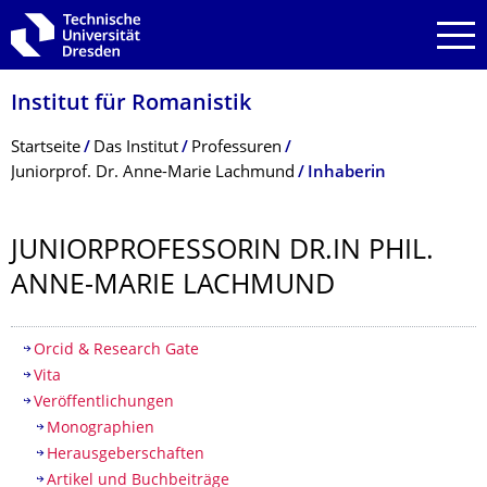
Zur Hauptnavigation springen
Zur Suche springen
Zum Inhalt springen
Institut für Romanistik
Breadcrumb-Menü
Startseite
Das Institut
Professuren
Juniorprof. Dr. Anne-Marie Lachmund
Inhaberin
JUNIORPROFESSO­RIN DR.IN PHIL.
ANNE-MARIE LACHMUND
Inhaltsverzeichnis
Orcid & Research Gate
Vita
Veröffentlichungen
Monographien
Herausgeberschaften
Artikel und Buchbeiträge