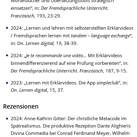
Wörterbücher und Übersetzungstools strategisch
einsetzen“, in:
Der Fremdsprachliche Unterricht.
Französisch,
193,
23-29
.
2024: „Lernen und lehren mit selbsterstellten Erklärvideos
/ Fremdsprachen lernen mit
tandem – language exchange
“,
in:
On. Lernen digital,
19, 38-39.
2024: „
Je te recommande une vidéo
… Mit Erklärvideos
binnendifferenzierend auf eine Prüfung vorbereiten“, in:
Der Fremdsprachliche Unterricht. Französisch
, 187, 9-15.
2023: „Lernen mit Erklärvideos. Die App
simpleclub
“, in:
On. Lernen digital
, 15, 37.
Rezensionen
2024: Anne-Kathrin Gitter: Der christliche Metacode im
Spätrealismus. Die produktive Rezeption Dante Alighieris
Divina Commedia bei Conrad Ferdinand Meyer, Wilhelm