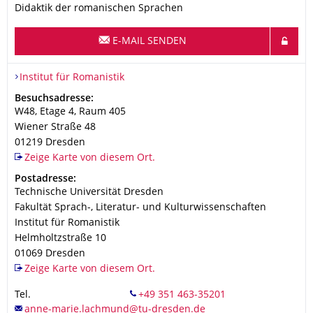
Didaktik der romanischen Sprachen
E-MAIL SENDEN
Organisationsname
Institut für Romanistik
Institut für Romanistik
Adresse
Besuchsadresse:
W48, Etage 4, Raum 405
Wiener Straße 48
01219
Dresden
Zeige Karte von diesem Ort.
Adresse
Postadresse:
Technische Universität Dresden
Fakultät Sprach-, Literatur- und Kulturwissenschaften
Institut für Romanistik
Helmholtzstraße 10
01069
Dresden
Zeige Karte von diesem Ort.
Tel.