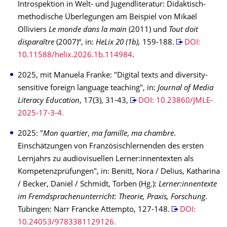
Introspektion in Welt- und Jugendliteratur: Didaktisch-
methodische Überlegungen am Beispiel von Mikaël
Olliviers
Le monde dans la main
(2011) und
Tout doit
disparaître
(2007)“, in:
HeLix 20 (1b),
159-188.
DOI:
10.11588/helix.2026.1b.114984
.
2025, mit Manuela Franke: "Digital texts and diversity-
sensitive foreign language teaching", in:
Journal of Media
Literacy Education
, 17(3), 31-43,
DOI: 10.23860/JMLE-
2025-17-3-4.
2025: "
Mon quartier
,
ma famille
,
ma chambre
.
Einschätzungen von Französischlernenden des ersten
Lernjahrs zu audiovisuellen Lerner:innentexten als
Kompetenzprüfungen", in: Benitt, Nora / Delius, Katharina
/ Becker, Daniel / Schmidt, Torben (Hg.):
Lerner:innentexte
im Fremdsprachenunterricht: Theorie, Praxis, Forschung.
Tübingen: Narr Francke Attempto, 127-148.
DOI:
10.24053/9783381129126.