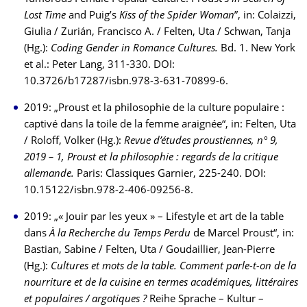
Lost Time
and Puig’s
Kiss of the Spider Woman
”, in: Colaizzi,
Giulia / Zurián, Francisco A. / Felten, Uta / Schwan, Tanja
(Hg.):
Coding Gender in Romance Cultures.
Bd. 1. New York
et al.: Peter Lang, 311-330. DOI:
10.3726/b17287/isbn.978-3-631-70899-6.
2019: „Proust et la philosophie de la culture populaire :
captivé dans la toile de la femme araignée“, in: Felten, Uta
/ Roloff, Volker (Hg.):
Revue d’études proustiennes, n° 9,
2019 – 1, Proust et la philosophie : regards de la critique
allemande.
Paris: Classiques Garnier, 225-240. DOI:
10.15122/isbn.978-2-406-09256-8.
2019: „« Jouir par les yeux » – Lifestyle et art de la table
dans
À la Recherche du Temps Perdu
de Marcel Proust“, in:
Bastian, Sabine / Felten, Uta / Goudaillier, Jean-Pierre
(Hg.):
Cultures et mots de la table. Comment parle-t-on de la
nourriture et de la cuisine en termes académiques, littéraires
et populaires / argotiques ?
Reihe Sprache – Kultur –