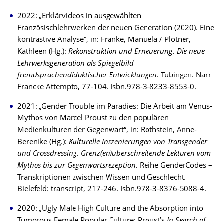
2022: „Erklärvideos in ausgewählten
Französischlehrwerken der neuen Generation (2020). Eine
kontrastive Analyse“, in: Franke, Manuela / Plötner,
Kathleen (Hg.):
Rekonstruktion und Erneuerung. Die neue
Lehrwerksgeneration als Spiegelbild
fremdsprachendidaktischer Entwicklungen
. Tübingen: Narr
Francke Attempto, 77-104. Isbn.978-3-8233-8553-0.
2021: „Gender Trouble im Paradies: Die Arbeit am Venus-
Mythos von Marcel Proust zu den populären
Medienkulturen der Gegenwart“, in: Rothstein, Anne-
Berenike (Hg.):
Kulturelle Inszenierungen von Transgender
und Crossdressing. Grenz(en)überschreitende Lektüren vom
Mythos bis zur Gegenwartsrezeption.
Reihe GenderCodes –
Transkriptionen zwischen Wissen und Geschlecht.
Bielefeld: transcript, 217-246. Isbn.978-3-8376-5088-4.
2020: „Ugly Male High Culture and the Absorption into
Tumorous Female Popular Culture: Proust’s
In Search of