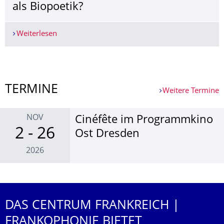
als Biopoetik?
Weiterlesen
23. Juni 2026 - Vortrag: Naturkult und Entmensch
Weitere News
TERMINE
Weitere Termine
NOV
Cinéfête im Pro­gramm­kino
2 - 26
Ost Dresden
2026
Weitere Termine
DAS CENTRUM FRANKREICH |
FRANKOPHONIE BIETET