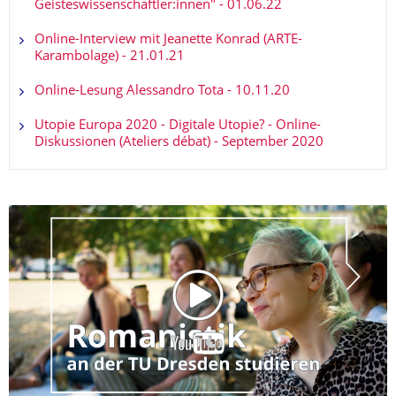
Geisteswissenschaftler:innen" - 01.06.22
Online-Interview mit Jeanette Konrad (ARTE-
Karambolage) - 21.01.21
Online-Lesung Alessandro Tota - 10.11.20
Utopie Europa 2020 - Digitale Utopie? - Online-
Diskussionen (Ateliers débat) - September 2020