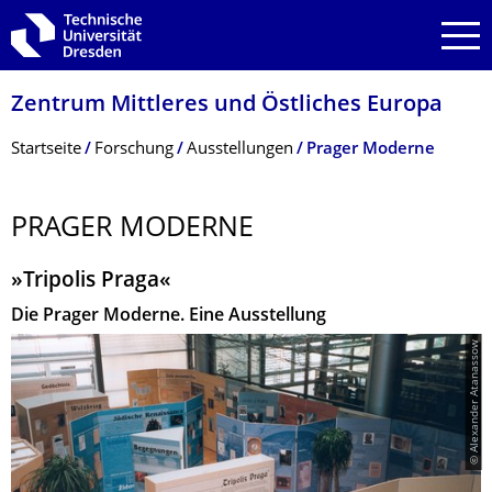
Zur Hauptnavigation springen
Zur Suche springen
Zum Inhalt springen
Zentrum Mittleres und Östliches Europa
Breadcrumb-Menü
Startseite
Forschung
Ausstellungen
Prager Moderne
PRAGER MODERNE
»Tripolis Praga«
Die Prager Moderne. Eine Ausstellung
© Alexander Atanassow