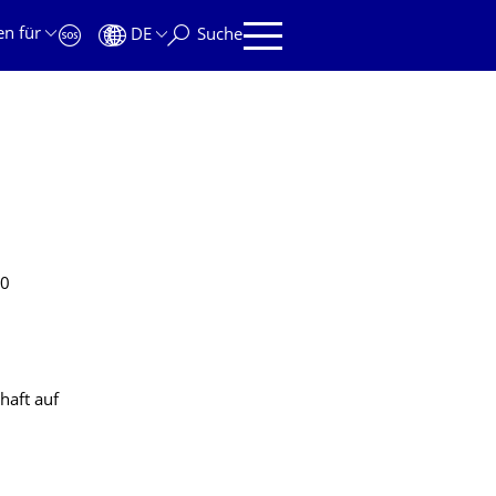
en für
DE
Suche
20
haft auf