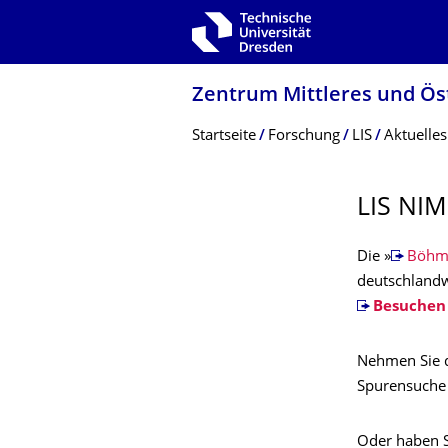
Zur Hauptnavigation springen
Zur Suche springen
Zum Inhalt springen
Zentrum Mittleres und Ös
Breadcrumb-Menü
Startseite
Forschung
LIS
Aktuelles
LIS NI
Die »
Böhmi
deutschlandwe
Besuchen 
Nehmen Sie d
Spurensuche 
Oder haben S