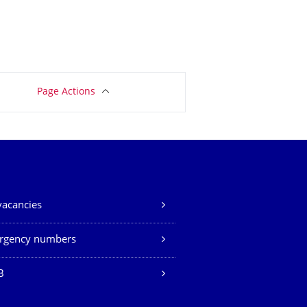
Page Actions
vacancies
rgency numbers
B