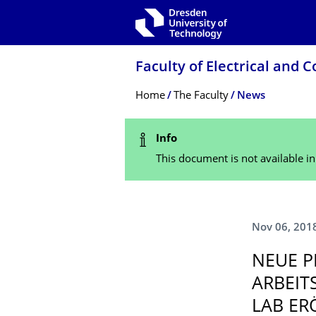
Skip to main navigation
Skip to search
Skip to content
Faculty of Electrical and
Breadcrumb Menu
Home
The Faculty
News
Status Message
Info
This document is not available i
Nov 06, 201
NEUE P
ARBEIT
LAB ER