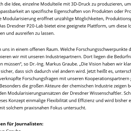
ch die Idee, einzelne Modulteile mit 3D-Druck zu produzieren, u
npassbarkeit an spezifische Eigenschaften von Produkten oder Pr
ie Modularisierung eröffnet unzählige Möglichkeiten, Produktions
Das Dresdner P20-Lab bietet eine geeignete Plattform, um diese I
en und ausreifen zu lassen.
n uns in einem offenen Raum. Welche Forschungsschwerpunkte 
ieren wir mit unseren Industriepartnern. Dort liegen die Bedürfn
n müssen“, so Dr.-Ing. Markus Graube. „Die Vision haben wir kla
sicher, dass sich dadurch viel ändern wird. Jetzt heißt es, untersc
verknüpfte Forschungsfragen mit unseren Kooperationspartner
Besonders die großen Akteure der chemischen Industrie zeigen be
 den Modularisierungsansätzen der Dresdner Wissenschaftler. Schl
eses Konzept einmalige Flexibilität und Effizienz und wird bisher e
it solchem praxisnahen Fokus untersucht.
en für Journalisten: