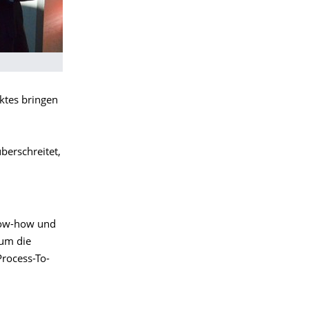
ktes bringen
berschreitet,
now-how und
 um die
rocess-To-