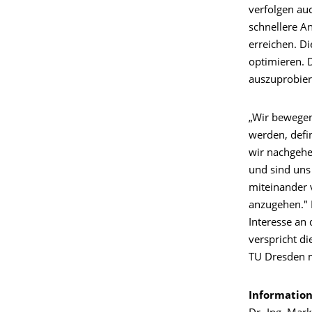
verfolgen au
schnellere A
erreichen. D
optimieren. 
auszuprobier
„Wir bewege
werden, defin
wir nachgehe
und sind uns 
miteinander 
anzugehen." 
Interesse an
verspricht di
TU Dresden m
Information