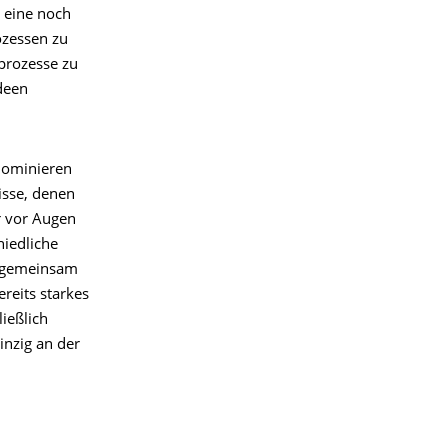
m eine noch
ozessen zu
prozesse zu
deen
dominieren
isse, denen
r vor Augen
hiedliche
n gemeinsam
reits starkes
ießlich
inzig an der