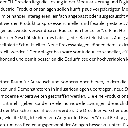
der TU Dresden liegt die Lösung in der Modularisierung und Digit
ndustrie. Produktionsanlagen sollen künftig aus vorgefertigten M
e miteinander interagieren, einfach angepasst oder ausgetauscht
 werden Produktionsprozesse schneller und flexibler gestaltet. „
gen aus wiederverwendbaren Bausteinen herstellen“, erklärt Herr 
, der Geschäftsführer des Labs. „Jeder Baustein ist vollständig 
definierte Schnittstellen. Neue Prozessanlagen können damit extr
ellt werden.“ Der Anlagenbau wäre somit deutlich schneller, effi
honend und damit besser an die Bedürfnisse der hochvariablen 
 einen Raum für Austausch und Kooperationen bieten, in dem die
een und Demonstratoren in Industrieanlagen übertragen, neue S
d moderne Arbeitswelten geschaffen werden. Die eine Produktion
 nicht mehr geben sondern viele individuelle Lösungen, die auch 
d der Menschen beeinflussen werden. Die Dresdner Forscher übe
e, wie die Möglichkeiten von Augmented Reality/Virtual Reality g
n, um das Bedienungspersonal der Anlagen besser zu unterstütz