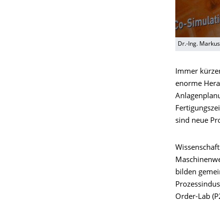
Dr.-Ing. Marku
Immer kürze
enorme Heraus
Anlagenplanu
Fertigungszei
sind neue Pr
Wissenschaft
Maschinenwe
bilden gemei
Prozessindus
Order-Lab (P2