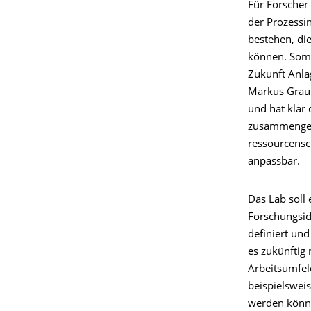
Für Forscher 
der Prozessi
bestehen, di
können. Somit
Zukunft Anla
Markus Graube
und hat klar 
zusammengest
ressourcensc
anpassbar.
Das Lab soll
Forschungsid
definiert un
es zukünftig
Arbeitsumfel
beispielsweis
werden könne