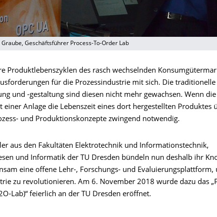
s Graube, Geschäftsführer Process-To-Order Lab
re Produktlebenszyklen des rasch wechselnden Konsumgütermar
forderungen für die Prozessindustrie mit sich. Die traditionelle
ng und -gestaltung sind diesen nicht mehr gewachsen. Wenn die
t einer Anlage die Lebenszeit eines dort hergestellten Produktes ü
ozess- und Produktionskonzepte zwingend notwendig.
ler aus den Fakultäten Elektrotechnik und Informationstechnik,
sen und Informatik der TU Dresden bündeln nun deshalb ihr K
nsam eine offene Lehr-, Forschungs- und Evaluierungsplattform,
trie zu revolutionieren. Am 6. November 2018 wurde dazu das „P
O-Lab)“ feierlich an der TU Dresden eröffnet.