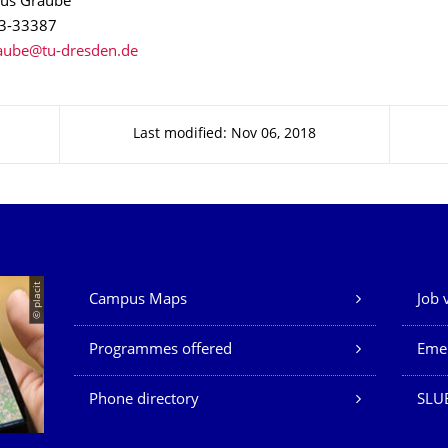
kus Graube
63-33387
Last modified: Nov 06, 2018
Our Services
© placit
Campus Maps
Job 
Programmes offered
Eme
Phone directory
SLU