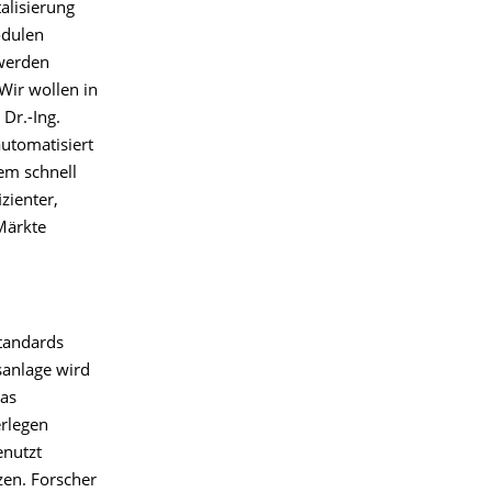
alisierung
odulen
 werden
Wir wollen in
Dr.-Ing.
automatisiert
em schnell
zienter,
Märkte
tandards
sanlage wird
das
rlegen
enutzt
en. Forscher