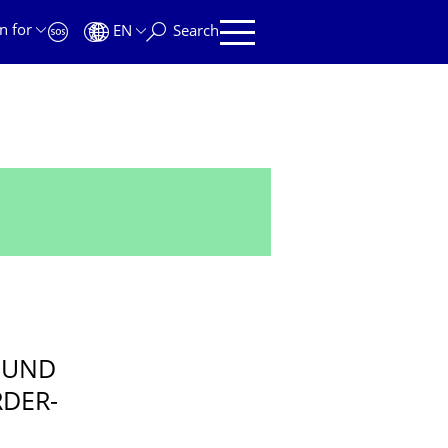
n for
EN
Search
 UND
RDER-