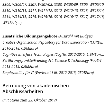
SS06, WS06/07, SS07, WS07/08, SS08, WS08/09, SS09, WS09/10,
SS10, WS10/11, SS11, WS11/12, SS12, WS12/13, SS13, WS13/14,
SS14, WS14/15, SS15, WS15/16, SS16, WS16/17, SS17, WS17/18,
WS18/19,...).
Zusätzliche Bildungsangebote
(Auswahl mit Budget)
Creative Organization Repository for Data Exploration
(CORDE,
2016-2018, 0,9MEuro),
Cognitive Interface Technologies
(CogITo, 2012-2015, 1,9MEuro),
Berührungspunkte/Framing Art, Science & Technology
(F-A-S-T
2013-2015, 0,9MEuro),
Employability für IT
(Werkstatt I-III, 2012-2013, 250TEuro).
Betreuung von akademischen
Abschlussarbeiten
(mit Stand zum 23. Oktober 2017)