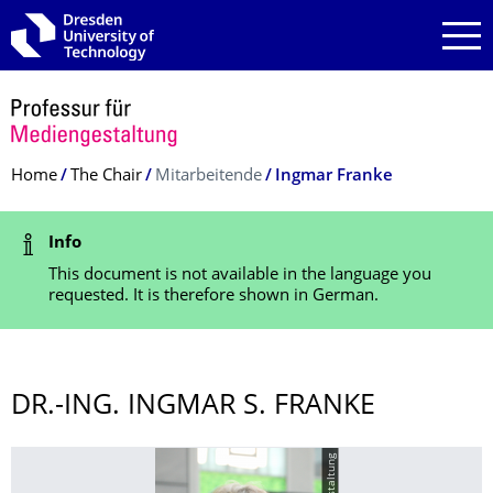
Skip to main navigation
Skip to search
Skip to content
Breadcrumb Menu
Home
The Chair
Mitarbeitende
Ingmar Franke
Status Message
Info
This document is not available in the language you
requested. It is therefore shown in German.
DR.-ING. INGMAR S. FRANKE