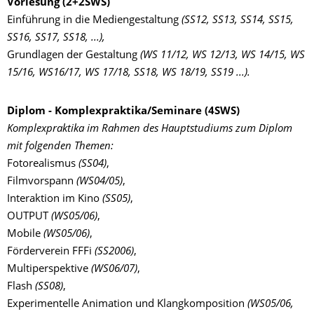
Vorlesung (2+2SWS)
Einführung in die Mediengestaltung
(SS12, SS13, SS14, SS15,
SS16, SS17, SS18, ...),
Grundlagen der Gestaltung
(WS 11/12, WS 12/13, WS 14/15, WS
15/16, WS16/17, WS 17/18, SS18, WS 18/19, SS19 ...).
Diplom - Komplexpraktika/Seminare (4SWS)
Komplexpraktika im Rahmen des Hauptstudiums zum Diplom
mit folgenden Themen:
Fotorealismus
(SS04)
,
Filmvorspann
(WS04/05)
,
Interaktion im Kino
(SS05)
,
OUTPUT
(WS05/06)
,
Mobile
(WS05/06)
,
Förderverein FFFi
(SS2006)
,
Multiperspektive
(WS06/07)
,
Flash
(SS08)
,
Experimentelle Animation und Klangkomposition
(WS05/06,