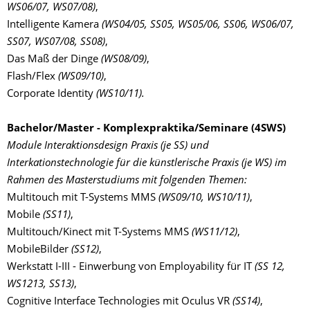
WS06/07, WS07/08)
,
Intelligente Kamera
(WS04/05, SS05, WS05/06, SS06, WS06/07,
SS07, WS07/08, SS08)
,
Das Maß der Dinge
(WS08/09)
,
Flash/Flex
(WS09/10)
,
Corporate Identity
(WS10/11).
Bachelor/Master - Komplexpraktika/Seminare (4SWS)
Module Interaktionsdesign Praxis (je SS) und
Interkationstechnologie für die künstlerische Praxis (je WS) im
Rahmen des Masterstudiums mit folgenden Themen:
Multitouch mit T-Systems MMS
(WS09/10, WS10/11)
,
Mobile
(SS11)
,
Multitouch/Kinect mit T-Systems MMS
(WS11/12)
,
MobileBilder
(SS12)
,
Werkstatt I-III - Einwerbung von Employability für IT
(SS 12,
WS1213, SS13)
,
Cognitive Interface Technologies mit Oculus VR
(SS14)
,