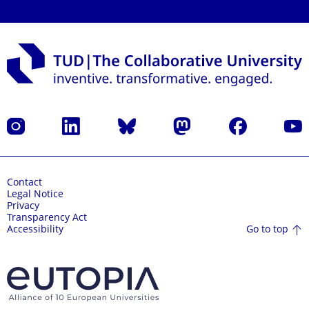
Instagram
LinkedIn
Bluesky
Mastodon
Facebook
YouT
Contact
Legal Notice
Privacy
Transparency Act
Go to top
Accessibility