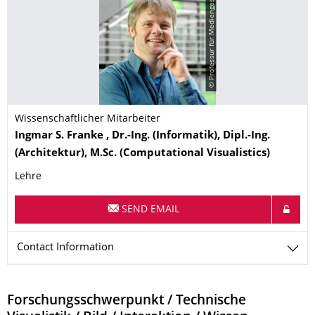
© Professur für Mediengestaltung
Wissenschaftlicher Mitarbeiter
Name
Ingmar S.
Franke
, Dr.-Ing. (Informatik), Dipl.-Ing.
(Architektur), M.Sc. (Computational Visualistics)
Lehre
SEND EMAIL
Contact Information
Forschungsschwerpunkt / Technische