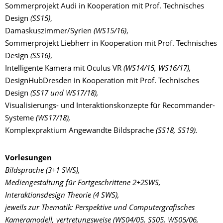
Sommerprojekt Audi in Kooperation mit Prof. Technisches
Design
(SS15)
,
Damaskuszimmer/Syrien
(WS15/16)
,
Sommerprojekt Liebherr in Kooperation mit Prof. Technisches
Design
(SS16)
,
Intelligente Kamera mit Oculus VR
(WS14/15, WS16/17),
DesignHubDresden in Kooperation mit Prof. Technisches
Design
(SS17 und WS17/18),
Visualisierungs- und Interaktionskonzepte für Recommander-
Systeme
(WS17/18),
Komplexpraktium Angewandte Bildsprache
(SS18, SS19).
Vorlesungen
Bildsprache (3+1 SWS),
Mediengestaltung für Fortgeschrittene 2+2SWS,
Interaktionsdesign Theorie (4 SWS),
jeweils zur Thematik: Perspektive und Computergrafisches
Kameramodell, vertretungsweise
(WS04/05, SS05, WS05/06,