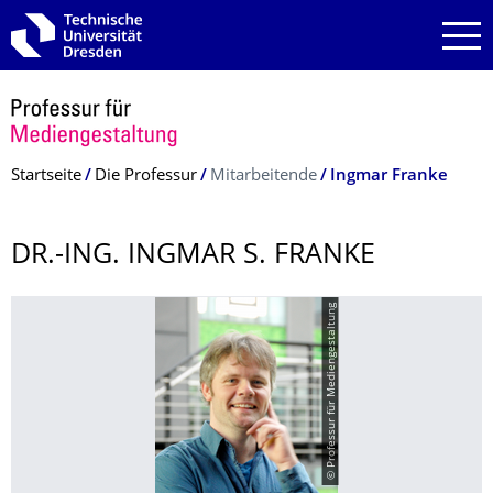
Zur Hauptnavigation springen
Zur Suche springen
Zum Inhalt springen
Breadcrumb-Menü
Startseite
Die Professur
Mitarbeitende
Ingmar Franke
DR.-ING. INGMAR S. FRANKE
© Professur für Mediengestaltung