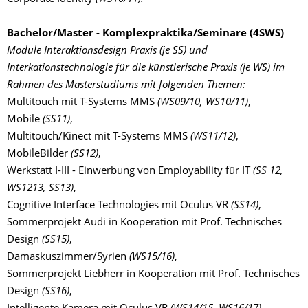
Bachelor/Master - Komplexpraktika/Seminare (4SWS)
Module Interaktionsdesign Praxis (je SS) und
Interkationstechnologie für die künstlerische Praxis (je WS) im
Rahmen des Masterstudiums mit folgenden Themen:
Multitouch mit T-Systems MMS
(WS09/10, WS10/11)
,
Mobile
(SS11)
,
Multitouch/Kinect mit T-Systems MMS
(WS11/12)
,
MobileBilder
(SS12)
,
Werkstatt I-III - Einwerbung von Employability für IT
(SS 12,
WS1213, SS13)
,
Cognitive Interface Technologies mit Oculus VR
(SS14)
,
Sommerprojekt Audi in Kooperation mit Prof. Technisches
Design
(SS15)
,
Damaskuszimmer/Syrien
(WS15/16)
,
Sommerprojekt Liebherr in Kooperation mit Prof. Technisches
Design
(SS16)
,