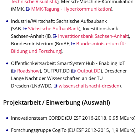
Technische Visualistik
), Mensch-Maschine-Kommuikation
(MMK,
MMK-Tagung - Hyperkommunikation
).
Industrie/Wirtschaft: Sächsische Aufbaubank
(SAB,
Sächsische AufbauBank
), Investitionsbank
Sachsen-Anhalt (IB,
Investitionsbank Sachsen-Anhalt
),
Bundesministerium (BmBF,
Bundesministerium für
Bildung und Forschung
).
Öffentlichkeitsarbeit: SmartSystemHub - Enabling IoT
(
Roadshow
), OUTPUT.DD (
Output.DD
), Dresdener
Lange Nacht der Wissenschaften an der TU
Dresden (LNdWDD,
wissenschaftsnacht-dresden
).
Projektarbeit / Einwerbung (Auswahl)
Innovationsteam CORDE (EU ESF 2016-2018, 0,95 MEuro)
Forschungsgruppe CogITo (EU ESF 2012-2015, 1,9 MEuro)