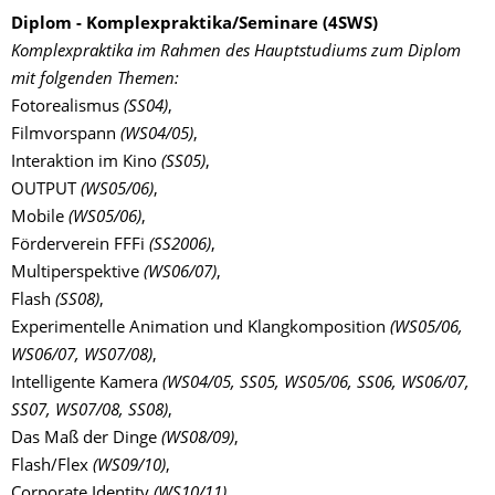
Diplom - Komplexpraktika/Seminare (4SWS)
Komplexpraktika im Rahmen des Hauptstudiums zum Diplom
mit folgenden Themen:
Fotorealismus
(SS04)
,
Filmvorspann
(WS04/05)
,
Interaktion im Kino
(SS05)
,
OUTPUT
(WS05/06)
,
Mobile
(WS05/06)
,
Förderverein FFFi
(SS2006)
,
Multiperspektive
(WS06/07)
,
Flash
(SS08)
,
Experimentelle Animation und Klangkomposition
(WS05/06,
WS06/07, WS07/08)
,
Intelligente Kamera
(WS04/05, SS05, WS05/06, SS06, WS06/07,
SS07, WS07/08, SS08)
,
Das Maß der Dinge
(WS08/09)
,
Flash/Flex
(WS09/10)
,
Corporate Identity
(WS10/11).