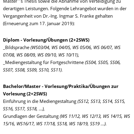
Master ' s Thesis sowie die Abnahme von Verteidigung zu
derartigen Leistungen. Folgende Lehrangebot wurden in der
Vergangenheit von Dr.-Ing. Ingmar S. Franke gehalten
(Erneuerung zum 17. Januar 2019):
Diplom - Vorlesung/Übungen (2+2SWS)
_Bildsprache
(WS03/04, WS 04/05, WS 05/06, WS 06/07, WS
07/08, WS 08/09, WS 09/10, WS 10/11),
_Mediengestaltung für Fortgeschrittene
(SS04, SS05, SS06,
SS07, SS08, SS09, SS10, SS11).
Bachelor/Master - Vorlesung/Praktika/Übungen zur
Vorlesung (2+2SWS)
Einführung in die Mediengestaltung
(SS12, SS13, SS14, SS15,
SS16, SS17, SS18, ...),
Grundlagen der Gestaltung
(WS 11/12, WS 12/13, WS 14/15, WS
15/16, WS16/17, WS 17/18, SS18, WS 18/19, SS19 ...).