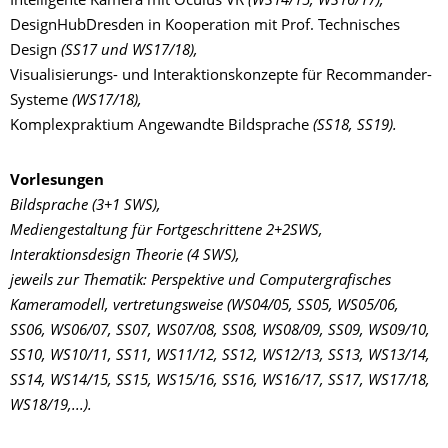
Intelligente Kamera mit Oculus VR
(WS14/15, WS16/17),
DesignHubDresden in Kooperation mit Prof. Technisches
Design
(SS17 und WS17/18),
Visualisierungs- und Interaktionskonzepte für Recommander-
Systeme
(WS17/18),
Komplexpraktium Angewandte Bildsprache
(SS18, SS19).
Vorlesungen
Bildsprache (3+1 SWS),
Mediengestaltung für Fortgeschrittene 2+2SWS,
Interaktionsdesign Theorie (4 SWS),
jeweils zur Thematik: Perspektive und Computergrafisches
Kameramodell, vertretungsweise
(WS04/05, SS05, WS05/06,
SS06, WS06/07, SS07, WS07/08, SS08, WS08/09, SS09, WS09/10,
SS10, WS10/11, SS11, WS11/12, SS12, WS12/13, SS13, WS13/14,
SS14, WS14/15, SS15, WS15/16, SS16, WS16/17, SS17, WS17/18,
WS18/19,...).