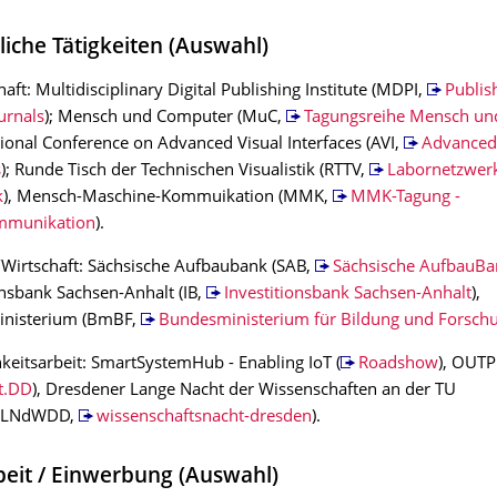
liche Tätigkeiten (Auswahl)
aft: Multidisciplinary Digital Publishing Institute (MDPI,
Publis
urnals
); Mensch und Computer (MuC,
Tagungsreihe Mensch un
ational Conference on Advanced Visual Interfaces (AVI,
Advanced 
s
); Runde Tisch der Technischen Visualistik (RTTV,
Labornetzwerk
k
), Mensch-Maschine-Kommuikation (MMK,
MMK-Tagung -
mmunikation
).
/Wirtschaft: Sächsische Aufbaubank (SAB,
Sächsische AufbauBa
onsbank Sachsen-Anhalt (IB,
Investitionsbank Sachsen-Anhalt
),
nisterium (BmBF,
Bundesministerium für Bildung und Forsch
hkeitsarbeit: SmartSystemHub - Enabling IoT (
Roadshow
), OUT
t.DD
), Dresdener Lange Nacht der Wissenschaften an der TU
 (LNdWDD,
wissenschaftsnacht-dresden
).
beit / Einwerbung (Auswahl)