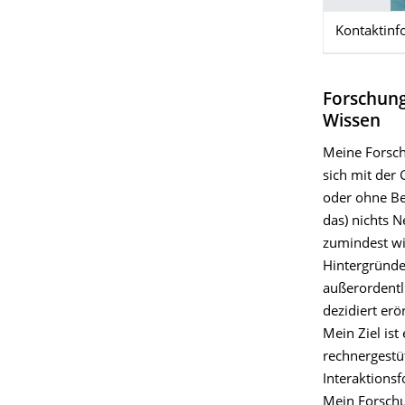
Kontaktinf
Forschungs
Wissen
Meine Forsch
sich mit der
oder ohne Beh
das) nichts 
zumindest wie
Hintergründe
außerordentl
dezidiert erö
Mein Ziel ist
rechnergestü
Interaktions
Mein Forschu