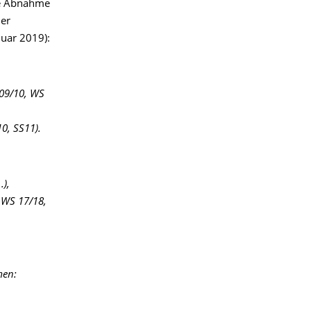
die Abnahme
der
nuar 2019):
 09/10, WS
0, SS11).
.),
 WS 17/18,
men: