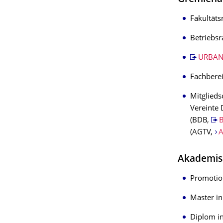
Fakultäts
Betriebsr
URBAN2
Fachberei
Mitgliedsc
Vereinte 
(BDB,
B
(AGTV,
A
Akademis
Promotion
Master in
Diplom in