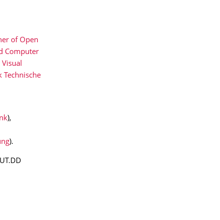
her of Open
d Computer
Visual
 Technische
nk
),
ung
).
PUT.DD