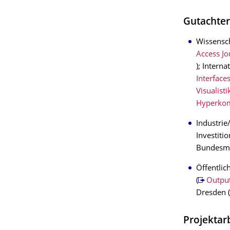
Gutachter
Wissensch
Access Jo
); Intern
Interface
Visualisti
Hyperko
Industrie
Investiti
Bundesmi
Öffentlic
(
Outpu
Dresden
Projektar