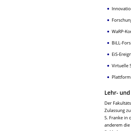
Innovati
Forschun
WaRP-Kon
BiLL-For
EiS-Ereig
Virtuelle
Plattfor
Lehr- und
Der Fakultäts
Zulassung zu
S. Franke in 
anderem die 