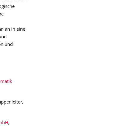
ogische
he
nn an in eine
 und
en und
rmatik
ppenleiter,
 mbH
,