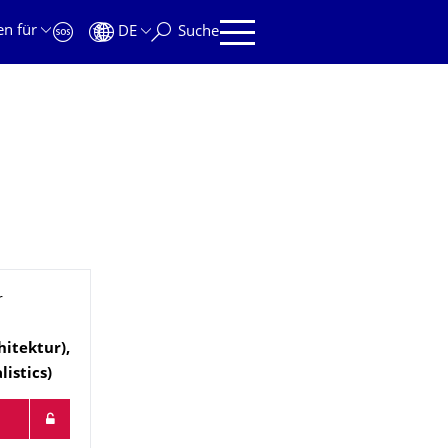
en für
DE
Suche
r
hitektur),
istics)