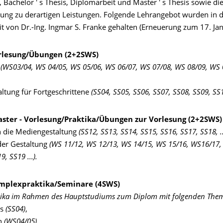
, Bachelor ' s Thesis, Diplomarbeit und Master ' s Thesis sowie 
gung zu derartigen Leistungen. Folgende Lehrangebot wurden in 
t von Dr.-Ing. Ingmar S. Franke gehalten (Erneuerung zum 17. Ja
rlesung/Übungen (2+2SWS)
e
(WS03/04, WS 04/05, WS 05/06, WS 06/07, WS 07/08, WS 08/09, WS
ltung für Fortgeschrittene
(SS04, SS05, SS06, SS07, SS08, SS09, SS1
ster - Vorlesung/Praktika/Übungen zur Vorlesung (2+2SWS)
n die Mediengestaltung
(SS12, SS13, SS14, SS15, SS16, SS17, SS18, ..
er Gestaltung
(WS 11/12, WS 12/13, WS 14/15, WS 15/16, WS16/17,
, SS19 ...).
omplexpraktika/Seminare (4SWS)
ika im Rahmen des Hauptstudiums zum Diplom mit folgenden The
us
(SS04)
,
n
(WS04/05)
,