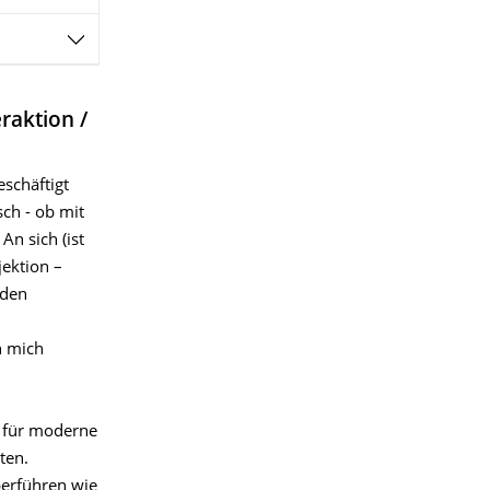
raktion /
schäftigt
ch - ob mit
An sich (ist
jektion –
 den
h mich
t für moderne
ten.
berführen wie