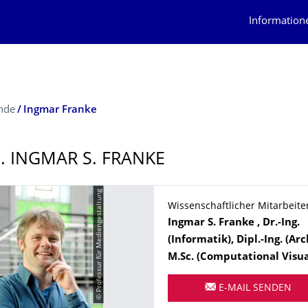
Information
nde
Ingmar Franke
G. INGMAR S. FRANKE
© Professur für Mediengestaltung
Wissenschaftlicher Mitarbeite
Name
Ingmar S.
Franke
, Dr.-Ing.
(Informatik), Dipl.-Ing. (Arc
M.Sc. (Computational Visual
Lehre
E-MAIL SENDEN