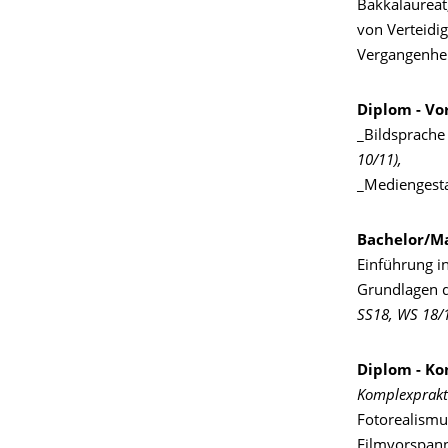
Bakkalaureat
von Verteidi
Vergangenhei
Diplom - Vo
_Bildsprach
10/11),
_Mediengesta
Bachelor/Ma
Einführung i
Grundlagen d
SS18, WS 18/19
Diplom - K
Komplexprakt
Fotorealism
Filmvorspan