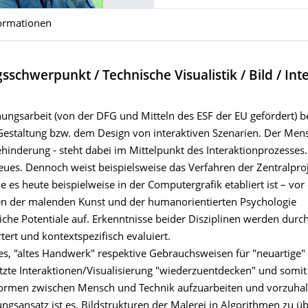
ormationen
schwerpunkt / Technische Visualistik / Bild / Inte
ungsarbeit (von der DFG und Mitteln des ESF der EU gefördert) be
 Gestaltung bzw. dem Design von interaktiven Szenarien. Der Mens
inderung - steht dabei im Mittelpunkt des Interaktionprozesses. 
Neues. Dennoch weist beispielsweise das Verfahren der Zentralpro
 es heute beispielweise in der Computergrafik etabliert ist – vor
n der malenden Kunst und der humanorientierten Psychologie
iche Potentiale auf. Erkenntnisse beider Disziplinen werden durc
rtert und kontextspezifisch evaluiert.
 es, "altes Handwerk" respektive Gebrauchsweisen für "neuartige"
tzte Interaktionen/Visualisierung "wiederzuentdecken" und somi
formen zwischen Mensch und Technik aufzuarbeiten und vorzuhal
ngsansatz ist es, Bildstrukturen der Malerei in Algorithmen zu ü