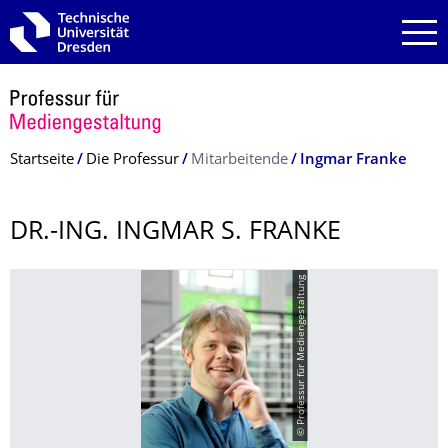
Zur Hauptnavigation springen
Zur Suche springen
Zum Inhalt springen
Breadcrumb-Menü
Startseite
Die Professur
Mitarbeitende
Ingmar Franke
DR.-ING. INGMAR S. FRANKE
© Professur für Mediengestaltung