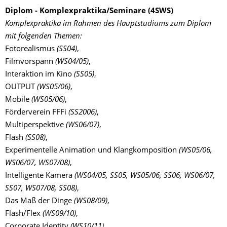
Diplom - Komplexpraktika/Seminare (4SWS)
Komplexpraktika im Rahmen des Hauptstudiums zum Diplom
mit folgenden Themen:
Fotorealismus
(SS04)
,
Filmvorspann
(WS04/05)
,
Interaktion im Kino
(SS05)
,
OUTPUT
(WS05/06)
,
Mobile
(WS05/06)
,
Förderverein FFFi
(SS2006)
,
Multiperspektive
(WS06/07)
,
Flash
(SS08)
,
Experimentelle Animation und Klangkomposition
(WS05/06,
WS06/07, WS07/08)
,
Intelligente Kamera
(WS04/05, SS05, WS05/06, SS06, WS06/07,
SS07, WS07/08, SS08)
,
Das Maß der Dinge
(WS08/09)
,
Flash/Flex
(WS09/10)
,
Corporate Identity
(WS10/11).