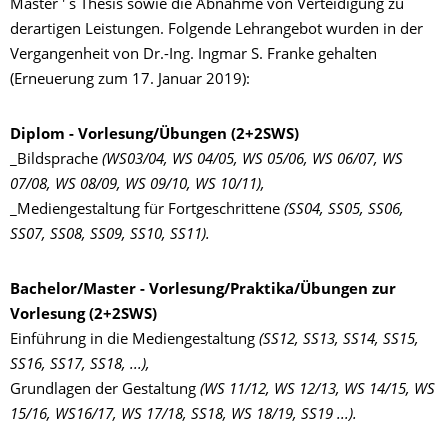
Master ' s Thesis sowie die Abnahme von Verteidigung zu
derartigen Leistungen. Folgende Lehrangebot wurden in der
Vergangenheit von Dr.-Ing. Ingmar S. Franke gehalten
(Erneuerung zum 17. Januar 2019):
Diplom - Vorlesung/Übungen (2+2SWS)
_Bildsprache
(WS03/04, WS 04/05, WS 05/06, WS 06/07, WS
07/08, WS 08/09, WS 09/10, WS 10/11),
_Mediengestaltung für Fortgeschrittene
(SS04, SS05, SS06,
SS07, SS08, SS09, SS10, SS11).
Bachelor/Master - Vorlesung/Praktika/Übungen zur
Vorlesung (2+2SWS)
Einführung in die Mediengestaltung
(SS12, SS13, SS14, SS15,
SS16, SS17, SS18, ...),
Grundlagen der Gestaltung
(WS 11/12, WS 12/13, WS 14/15, WS
15/16, WS16/17, WS 17/18, SS18, WS 18/19, SS19 ...).