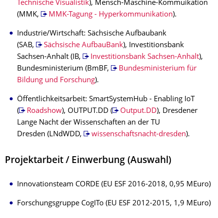
Technische Visualistik
), Mensch-Maschine-Kommuikation
(MMK,
MMK-Tagung - Hyperkommunikation
).
Industrie/Wirtschaft: Sächsische Aufbaubank
(SAB,
Sächsische AufbauBank
), Investitionsbank
Sachsen-Anhalt (IB,
Investitionsbank Sachsen-Anhalt
),
Bundesministerium (BmBF,
Bundesministerium für
Bildung und Forschung
).
Öffentlichkeitsarbeit: SmartSystemHub - Enabling IoT
(
Roadshow
), OUTPUT.DD (
Output.DD
), Dresdener
Lange Nacht der Wissenschaften an der TU
Dresden (LNdWDD,
wissenschaftsnacht-dresden
).
Projektarbeit / Einwerbung (Auswahl)
Innovationsteam CORDE (EU ESF 2016-2018, 0,95 MEuro)
Forschungsgruppe CogITo (EU ESF 2012-2015, 1,9 MEuro)