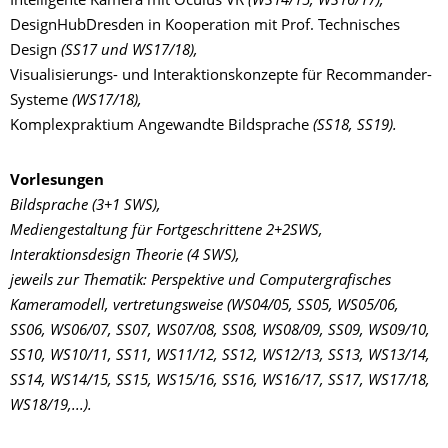
Intelligente Kamera mit Oculus VR
(WS14/15, WS16/17),
DesignHubDresden in Kooperation mit Prof. Technisches
Design
(SS17 und WS17/18),
Visualisierungs- und Interaktionskonzepte für Recommander-
Systeme
(WS17/18),
Komplexpraktium Angewandte Bildsprache
(SS18, SS19).
Vorlesungen
Bildsprache (3+1 SWS),
Mediengestaltung für Fortgeschrittene 2+2SWS,
Interaktionsdesign Theorie (4 SWS),
jeweils zur Thematik: Perspektive und Computergrafisches
Kameramodell, vertretungsweise
(WS04/05, SS05, WS05/06,
SS06, WS06/07, SS07, WS07/08, SS08, WS08/09, SS09, WS09/10,
SS10, WS10/11, SS11, WS11/12, SS12, WS12/13, SS13, WS13/14,
SS14, WS14/15, SS15, WS15/16, SS16, WS16/17, SS17, WS17/18,
WS18/19,...).