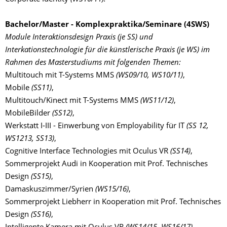
Bachelor/Master - Komplexpraktika/Seminare (4SWS)
Module Interaktionsdesign Praxis (je SS) und
Interkationstechnologie für die künstlerische Praxis (je WS) im
Rahmen des Masterstudiums mit folgenden Themen:
Multitouch mit T-Systems MMS
(WS09/10, WS10/11)
,
Mobile
(SS11)
,
Multitouch/Kinect mit T-Systems MMS
(WS11/12)
,
MobileBilder
(SS12)
,
Werkstatt I-III - Einwerbung von Employability für IT
(SS 12,
WS1213, SS13)
,
Cognitive Interface Technologies mit Oculus VR
(SS14)
,
Sommerprojekt Audi in Kooperation mit Prof. Technisches
Design
(SS15)
,
Damaskuszimmer/Syrien
(WS15/16)
,
Sommerprojekt Liebherr in Kooperation mit Prof. Technisches
Design
(SS16)
,