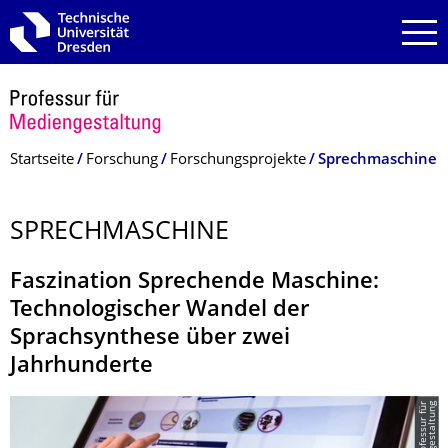
Zur Hauptnavigation springen
Zur Suche springen
Zum Inhalt springen
Breadcrumb-Menü
Startseite
Forschung
Forschungsprojekte
Sprechmaschine
SPRECHMASCHINE
Faszination Sprechende Maschine:
Technologischer Wandel der
Sprachsynthese über zwei
Jahrhunderte
©
P
r
o
f
e
s
s
u
r
f
ü
r
M
e
d
i
e
n
g
e
s
t
a
l
t
u
n
g