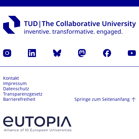
Instagram
LinkedIn
Bluesky
Mastodon
Facebook
Yout
Kontakt
Impressum
Datenschutz
Transparenzgesetz
Springe zum Seitenanfang
Barrierefreiheit