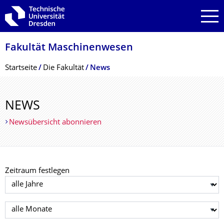
Zur Hauptnavigation springen
Zur Suche springen
Zum Inhalt springen
Fakultät Maschinenwesen
Breadcrumb-Menü
Startseite
Die Fakultät
News
NEWS
Newsübersicht abonnieren
Zeitraum festlegen
Jahr auswählen
Monat auswählen