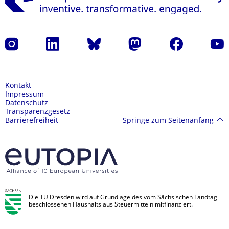
Instagram
LinkedIn
Bluesky
Mastodon
Facebook
Yout
Kontakt
Impressum
Datenschutz
Transparenzgesetz
Springe zum Seitenanfang
Barrierefreiheit
Die TU Dresden wird auf Grundlage des vom Sächsischen Landtag
beschlossenen Haushalts aus Steuermitteln mitfinanziert.