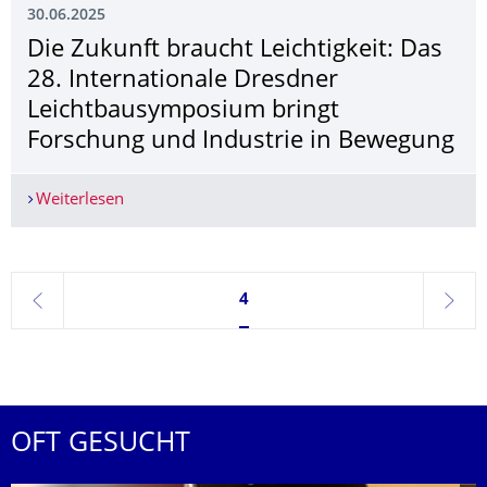
30.06.2025
Die Zukunft braucht Leichtigkeit: Das
28. Internationale Dresdner
Leichtbausymposium bringt
Forschung und Industrie in Bewegung
Weiterlesen
Die Zukunft braucht Leichtigkeit: Das 28. Inte
Seite 4, aktuell ausgewählt
4
zurück
weite
OFT GESUCHT