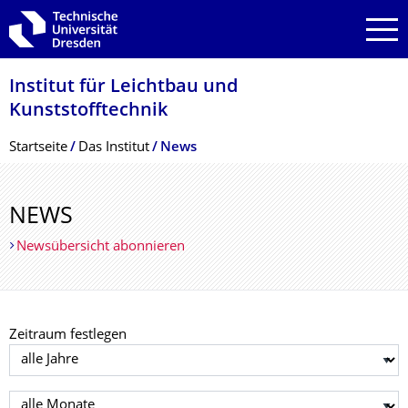
Zur Hauptnavigation springen
Zur Suche springen
Zum Inhalt springen
Institut für Leichtbau und
Kunststofftechnik
Breadcrumb-Menü
Startseite
Das Institut
News
NEWS
Newsübersicht abonnieren
Zeitraum festlegen
Jahr auswählen
Monat auswählen