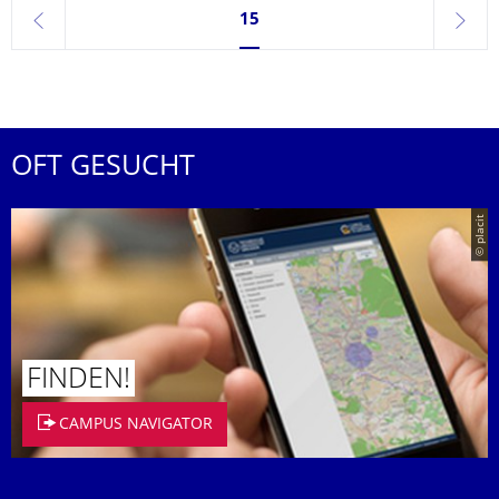
Seite 15, aktuell ausgewählt
15
zurück
weite
OFT GESUCHT
© placit
FINDEN!
CAMPUS NAVIGATOR