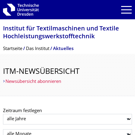
Zur Hauptnavigation springen
Zur Suche springen
Zum Inhalt springen
Institut für Textilmaschinen und Textile
Hochleistungswerk­stofftechnik
Breadcrumb-Menü
Startseite
Das Institut
Aktuelles
ITM-NEWSÜBERSICHT
Newsübersicht abonnieren
Zeitraum festlegen
Jahr auswählen
Monat auswählen