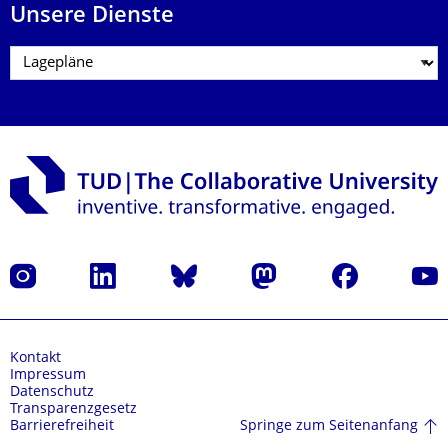
Unsere Dienste
Instagram
LinkedIn
Bluesky
Mastodon
Facebook
Yout
Kontakt
Impressum
Datenschutz
Transparenzgesetz
Springe zum Seitenanfang
Barrierefreiheit