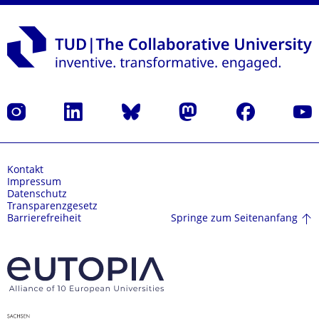
Instagram
LinkedIn
Bluesky
Mastodon
Facebook
Yout
Kontakt
Impressum
Datenschutz
Transparenzgesetz
Springe zum Seitenanfang
Barrierefreiheit