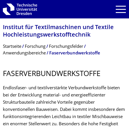
Zur Hauptnavigation springen
Zur Suche springen
Zum Inhalt springen
Institut für Textilmaschinen und Textile
Hochleistungswerk­stofftechnik
Breadcrumb-Menü
Startseite
Forschung
Forschungsfelder
Anwendungsbereiche
Faserverbundwerkstoffe
FASERVERBUND­WERKSTOFFE
Endlosfaser- und textilverstärkte Verbundwerkstoffe bieten
bei der Entwicklung material- und energieeffizienter
Strukturbauteile zahlreiche Vorteile gegenüber
konventionellen Bauweisen. Dabei kommt insbesondere dem
funktionsintegrierenden Leichtbau in textiler Mischbauweise
ein enormer Stellenwert zu. Besonders die hohe Festigkeit