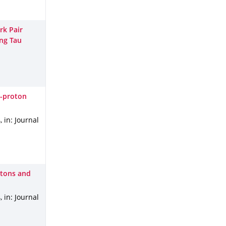
rk Pair
ing Tau
n-proton
4
,
in: Journal
eptons and
4
,
in: Journal