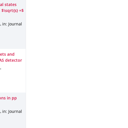
al states
$\sqrt{s} =$
4
,
in: Journal
jets and
AS detector
4
,
ons in pp
4
,
in: Journal