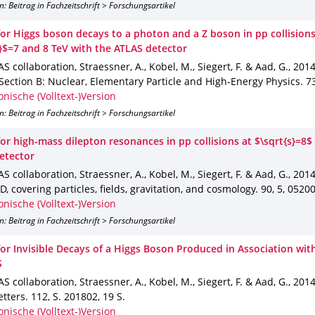
n: Beitrag in Fachzeitschrift > Forschungsartikel
for Higgs boson decays to a photon and a Z boson in pp collisions
s}$=7 and 8 TeV with the ATLAS detector
S collaboration, Straessner, A., Kobel, M., Siegert, F. & Aad, G.
,
201
 Section B: Nuclear, Elementary Particle and High-Energy Physics
.
7
onische (Volltext-)Version
n: Beitrag in Fachzeitschrift > Forschungsartikel
or high-mass dilepton resonances in pp collisions at $\sqrt{s}=8$
etector
S collaboration, Straessner, A., Kobel, M., Siegert, F. & Aad, G.
,
201
D, covering particles, fields, gravitation, and cosmology
.
90
,
5
,
0520
onische (Volltext-)Version
n: Beitrag in Fachzeitschrift > Forschungsartikel
for Invisible Decays of a Higgs Boson Produced in Association wit
S
S collaboration, Straessner, A., Kobel, M., Siegert, F. & Aad, G.
,
201
etters
.
112
,
S. 201802
,
19 S.
onische (Volltext-)Version