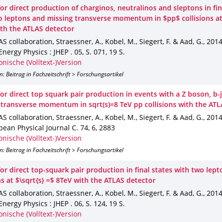
or direct production of charginos, neutralinos and sleptons in fin
o leptons and missing transverse momentum in $pp$ collisions at 
ith the ATLAS detector
S collaboration, Straessner, A., Kobel, M., Siegert, F. & Aad, G.
,
201
Energy Physics : JHEP
.
05
,
S. 071
,
19 S.
onische (Volltext-)Version
n: Beitrag in Fachzeitschrift > Forschungsartikel
or direct top squark pair production in events with a Z boson, b-
 transverse momentum in sqrt(s)=8 TeV pp collisions with the ATL
S collaboration, Straessner, A., Kobel, M., Siegert, F. & Aad, G.
,
201
pean Physical Journal C
.
74
,
6
,
2883
onische (Volltext-)Version
n: Beitrag in Fachzeitschrift > Forschungsartikel
or direct top-squark pair production in final states with two lept
ns at $\sqrt{s} =$ 8TeV with the ATLAS detector
S collaboration, Straessner, A., Kobel, M., Siegert, F. & Aad, G.
,
201
Energy Physics : JHEP
.
06
,
S. 124
,
19 S.
onische (Volltext-)Version