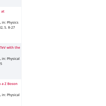
 at
4
,
in: Physics
32
,
S. 8-27
 TeV with the
4
,
in: Physical
05
h a Z Boson
4
,
in: Physical