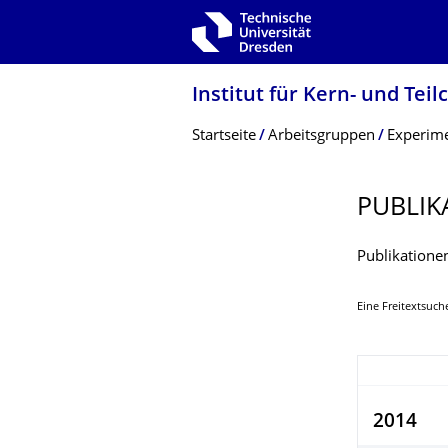
Zur Hauptnavigation springen
Zur Suche springen
Zum Inhalt springen
Institut für Kern- und Tei
Breadcrumb-Menü
Startseite
Arbeitsgruppen
Experime
PUBLIK
Publikatione
Eine Freitextsuch
2014