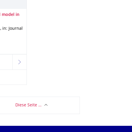
d model in
4
,
in: Journal
3
weiter
Diese Seite …