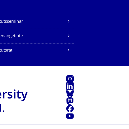
itutsseminar
lenangebote
tutsrat
Instagram
LinkedIn
Bluesky
Mastodon
Facebook
Youtube