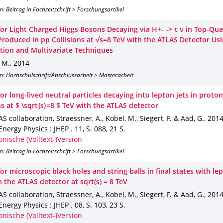
n: Beitrag in Fachzeitschrift > Forschungsartikel
for Light Charged Higgs Bosons Decaying via H+- -> τ ν in Top-Qua
Produced in pp Collisions at √s=8 TeV with the ATLAS Detector Us
ation and Multivariate Techniques
, M.
,
2014
n: Hochschulschrift/Abschlussarbeit > Masterarbeit
or long-lived neutral particles decaying into lepton jets in proto
ns at $ \sqrt{s}=8 $ TeV with the ATLAS detector
S collaboration, Straessner, A., Kobel, M., Siegert, F. & Aad, G.
,
201
Energy Physics : JHEP
.
11
,
S. 088
,
21 S.
onische (Volltext-)Version
n: Beitrag in Fachzeitschrift > Forschungsartikel
or microscopic black holes and string balls in final states with l
h the ATLAS detector at sqrt(s) = 8 TeV
S collaboration, Straessner, A., Kobel, M., Siegert, F. & Aad, G.
,
201
Energy Physics : JHEP
.
08
,
S. 103
,
23 S.
onische (Volltext-)Version