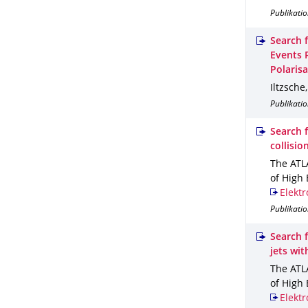
Publikatio
Search 
Events 
Polaris
Iltzsche
Publikatio
Search f
collisio
The ATLA
of High 
Elektr
Publikatio
Search f
jets wit
The ATLA
of High 
Elektr