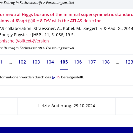
n: Beitrag in Fachzeitschrift > Forschungsartikel
for neutral Higgs bosons of the minimal supersymmetric standar
sions at $\sqrt{s}$ = 8 TeV with the ATLAS detector
S collaboration, Straessner, A., Kobel, M., Siegert, F. & Aad, G.
,
201
Energy Physics : JHEP
.
11
,
S. 056
,
19 S.
onische (Volltext-)Version
n: Beitrag in Fachzeitschrift > Forschungsartikel
1
102
103
104
Seite 105, aktuell ausgewählt
105
106
107
108
12
nformationen werden durch das
FIS
bereitgestellt.
Letzte Änderung: 29.10.2024