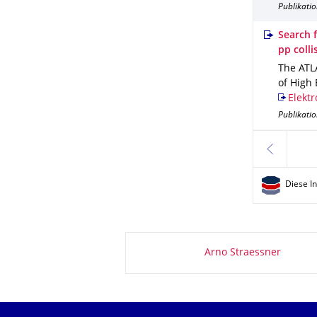
Publikatio
Search 
pp colli
The ATLA
of High 
Elektr
Publikatio
zurück
Diese I
Zu dieser Seite
Arno Straessner