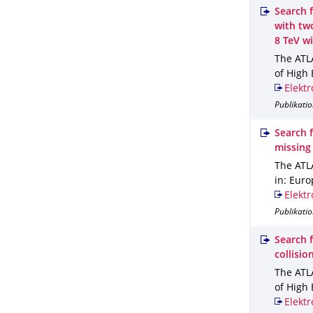
Search f
with tw
8 TeV w
The ATLA
of High 
Elektr
Publikatio
Search f
missing
The ATLA
in: Euro
Elektr
Publikatio
Search f
collisio
The ATLA
of High 
Elektr