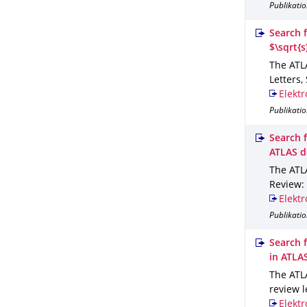
Publikatio
Search 
$\sqrt{
The ATLA
Letters,
Elektr
Publikatio
Search f
ATLAS d
The ATLA
Review: 
Elektr
Publikatio
Search 
in ATLA
The ATLA
review l
Elektr