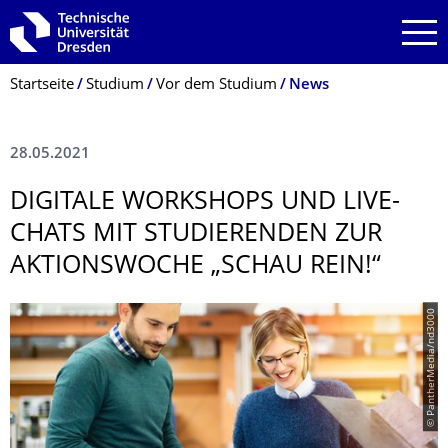
Zur Hauptnavigation springen
Zur Suche springen
Zum Inhalt springen
Breadcrumb-Menü
Startseite
Studium
Vor dem Studium
News
28.05.2021
DIGITALE WORKSHOPS UND LIVE-
CHATS MIT STUDIERENDEN ZUR
AKTIONSWOCHE „SCHAU REIN!“
© PantherMedia/nd3000