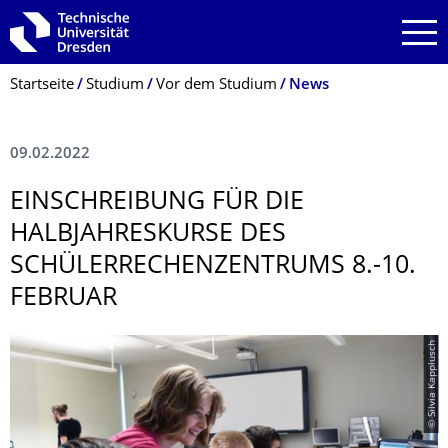
Zur Hauptnavigation springen
Zur Suche springen
Zum Inhalt springen
Breadcrumb-Menü
Startseite
Studium
Vor dem Studium
News
09.02.2022
EINSCHREIBUNG FÜR DIE
HALBJAHRESKURSE DES
SCHÜLERRECHEN­ZENTRUMS 8.-10.
FEBRUAR
© Silvia Kapplusch