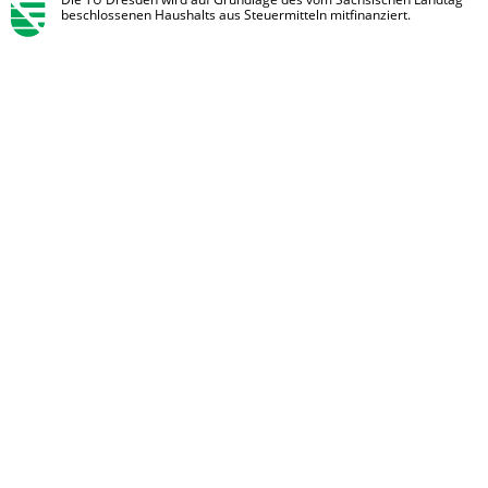
Die TU Dresden wird auf Grundlage des vom Sächsischen Landtag
beschlossenen Haushalts aus Steuermitteln mitfinanziert.