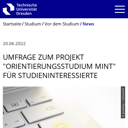
Zur Hauptnavigation springen
Zur Suche springen
Zum Inhalt springen
Breadcrumb-Menü
Startseite
Studium
Vor dem Studium
News
20.06.2022
UMFRAGE ZUM PROJEKT
"ORIENTIERUNGS­STUDIUM MINT"
FÜR STUDIENINTERES­SIERTE
© pixabay / athree23