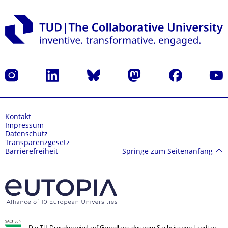
Instagram
LinkedIn
Bluesky
Mastodon
Facebook
Yout
Kontakt
Impressum
Datenschutz
Transparenzgesetz
Springe zum Seitenanfang
Barrierefreiheit