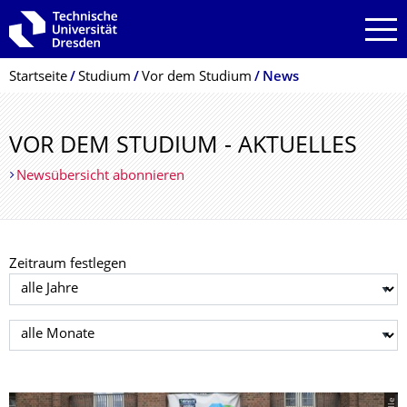
Zur Hauptnavigation springen
Zur Suche springen
Zum Inhalt springen
Breadcrumb-Menü
Startseite
Studium
Vor dem Studium
News
VOR DEM STUDIUM - AKTUELLES
Newsübersicht abonnieren
Zeitraum festlegen
Jahr auswählen
Monat auswählen