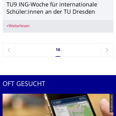
TU9 ING-Woche für internationale
Schüler:innen an der TU Dresden
Weiterlesen
TU9 ING-Woche für internationale Schüler:innen
Seite 16, aktuell ausgewählt
16
zurück
weite
OFT GESUCHT
© placeit.net