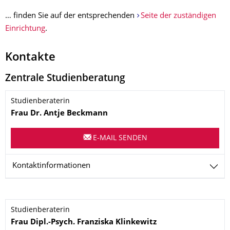
… finden Sie auf der entsprechenden
Seite der zuständigen
Einrichtung
.
Kontakte
Zentrale Studienberatung
Name
Studienberaterin
Frau
Dr.
Antje
Beckmann
E-MAIL SENDEN
Kontaktinformationen
Name
Studienberaterin
Frau
Dipl.-Psych.
Franziska
Klinkewitz