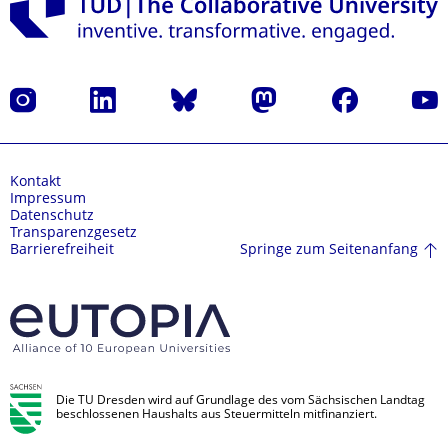
Instagram
LinkedIn
Bluesky
Mastodon
Facebook
Yout
Kontakt
Impressum
Datenschutz
Transparenzgesetz
Springe zum Seitenanfang
Barrierefreiheit
Die TU Dresden wird auf Grundlage des vom Sächsischen Landtag
beschlossenen Haushalts aus Steuermitteln mitfinanziert.