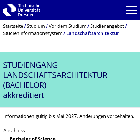
Zur Hauptnavigation springen
Zur Suche springen
Zum Inhalt springen
Breadcrumb-Menü
Startseite
Studium
Vor dem Studium
Studienangebot
Studieninformationssystem
Landschaftsarchitektur
STUDIENGANG
LANDSCHAFTSARCHITEKTUR
(BACHELOR)
akkreditiert
Informationen gültig bis Mai 2027, Änderungen vorbehalten.
Abschluss
Bachelor of Science