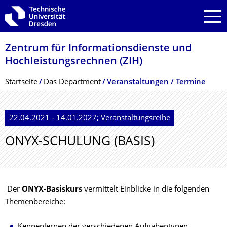
Zur Hauptnavigation springen
Zur Suche springen
Zum Inhalt springen
Zentrum für Informations­dienste und
Hochleistungs­rechnen (ZIH)
Breadcrumb-Menü
Startseite
Das Department
Veranstaltungen / Termine
22.04.2021 - 14.01.2027; Veranstaltungsreihe
ONYX-SCHULUNG (BASIS)
Der
ONYX-Basiskurs
vermittelt Einblicke in die folgenden
Themenbereiche: