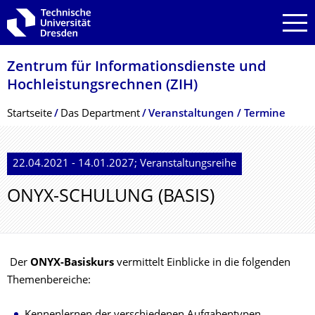
Zur Hauptnavigation springen
Zur Suche springen
Zum Inhalt springen
Zentrum für Informations­dienste und
Hochleistungs­rechnen (ZIH)
Breadcrumb-Menü
Startseite
Das Department
Veranstaltungen / Termine
22.04.2021 - 14.01.2027; Veranstaltungsreihe
ONYX-SCHULUNG (BASIS)
Der
ONYX-Basiskurs
vermittelt Einblicke in die folgenden
Themenbereiche: