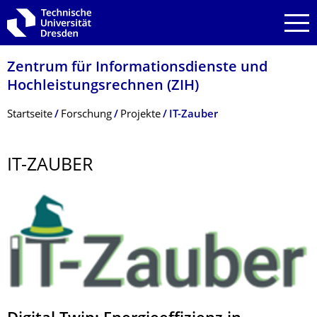
Zur Hauptnavigation springen
Zur Suche springen
Zum Inhalt springen
Zentrum für Informations­dienste und
Hochleistungs­rechnen (ZIH)
Breadcrumb-Menü
Startseite
Forschung
Projekte
IT-Zauber
IT-ZAUBER