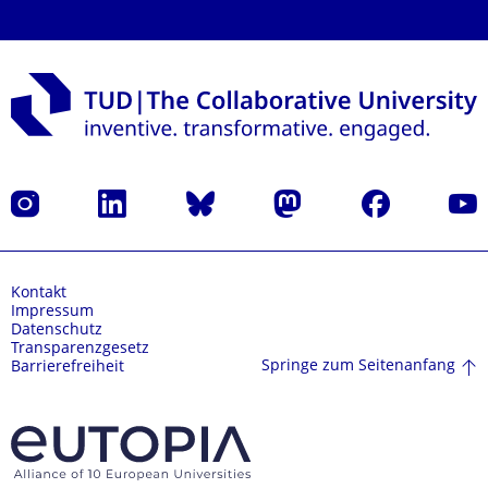
Instagram
LinkedIn
Bluesky
Mastodon
Facebook
Yout
Kontakt
Impressum
Datenschutz
Transparenzgesetz
Springe zum Seitenanfang
Barrierefreiheit