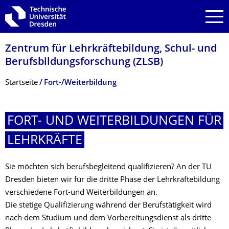
Zur Hauptnavigation springen
Zur Suche springen
Zum Inhalt springen
Zentrum für Lehrkräftebildung, Schul- und
Berufsbildungsfor­schung (ZLSB)
Breadcrumb-Menü
Startseite
Fort-/Weiter­bildung
FORT- UND WEITERBILDUNGEN FÜR
LEHRKRÄFTE
Sie möchten sich berufsbegleitend qualifizieren? An der TU
Dresden bieten wir für die dritte Phase der Lehrkräftebildung
verschiedene Fort-und Weiterbildungen an.
Die stetige Qualifizierung während der Berufstätigkeit wird
nach dem Studium und dem Vorbereitungsdienst als dritte