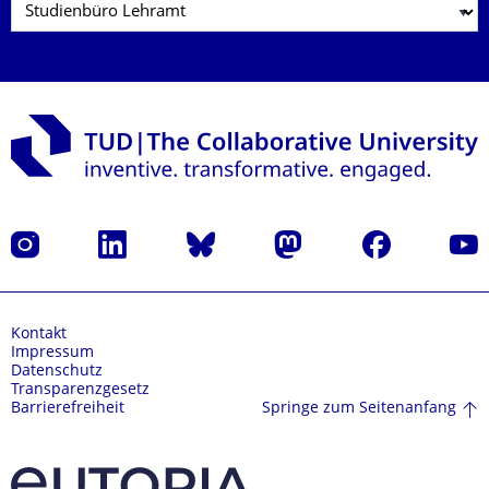
Instagram
LinkedIn
Bluesky
Mastodon
Facebook
Yout
Kontakt
Impressum
Datenschutz
Transparenzgesetz
Springe zum Seitenanfang
Barrierefreiheit