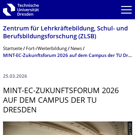
Zur Hauptnavigation springen
Zur Suche springen
Zum Inhalt springen
Zentrum für Lehrkräftebildung, Schul- und
Berufsbildungsfor­schung (ZLSB)
Breadcrumb-Menü
Startseite
Fort-/Weiter­bildung
News
MINT-EC-Zukunftsforum 2026 auf dem Campus der TU Dresden
25.03.2026
MINT-EC-ZUKUNFTSFORUM 2026
AUF DEM CAMPUS DER TU
DRESDEN