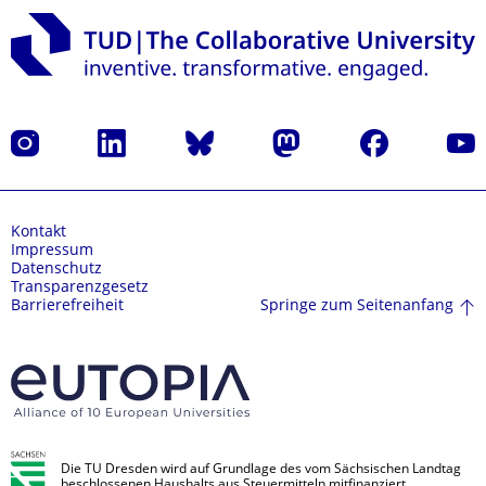
Instagram
LinkedIn
Bluesky
Mastodon
Facebook
Yout
Kontakt
Impressum
Datenschutz
Transparenzgesetz
Springe zum Seitenanfang
Barrierefreiheit
Die TU Dresden wird auf Grundlage des vom Sächsischen Landtag
beschlossenen Haushalts aus Steuermitteln mitfinanziert.