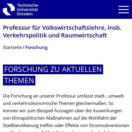
Zur Hauptnavigation springen
Zur Suche springen
Zum Inhalt springen
Professur für Volkswirtschafts­lehre, insb.
Verkehrspolitik und Raumwirtschaft
Breadcrumb-Menü
Startseite
Forschung
FORSCHUNG ZU AKTUELLEN
THEMEN
Die Forschung an unserer Professur umfasst stadt-, umwelt-
und verkehrsökonomische Themen gleichermaßen. So
können wir zum Beispiel Aussagen über die Auswirkungen
von klimapolitischen Maßnahmen auf die Wohlfahrt der
Stadtbevölkerung treffen oder Effekte von Stromsubventionen