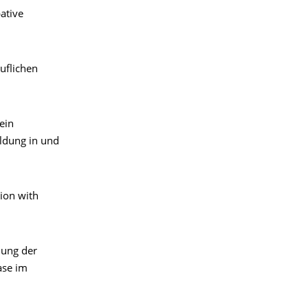
ative
uflichen
ein
ldung in und
tion with
hung der
ase im