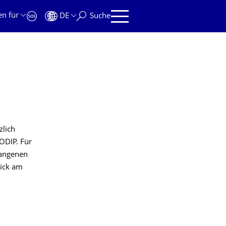
en für
DE
Suche
zlich
ODIP. Für
gangenen
lick am