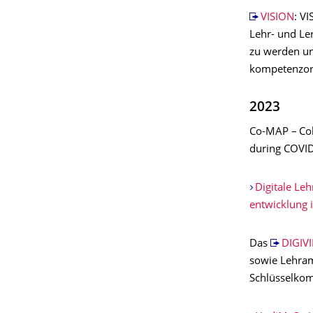
VISION
: V
Lehr- und Le
zu werden un
kompetenzori
2023
Co-MAP – Col
during COVI
Digitale Leh
entwicklung 
Das
DIGIV
sowie Lehram
Schlüsselkom