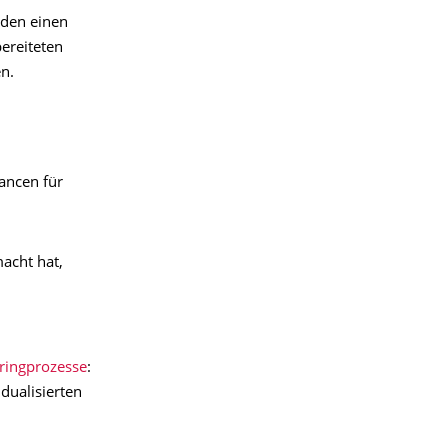
den einen
ereiteten
en.
hancen für
macht hat,
ringprozesse
:
dualisierten