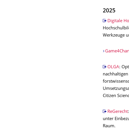
2025
Digitale H
Hochschulbil
Werkzeuge un
Game4Chan
OLGA
: Op
nachhaltigen
forstwissens
Umsetzungsar
Citizen Scie
ReGerecht
unter Einbez
Raum.