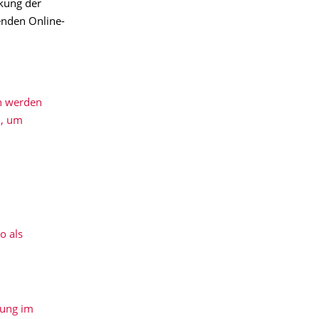
kung der
enden Online-
n werden
n, um
o als
dung im