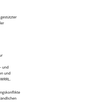
 gestützter
ler
ur
- und
ion und
G-WRRL.
ngskonflikte
ländlichen