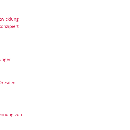
ntwicklung
konzipiert
unger
 Dresden
kennung von