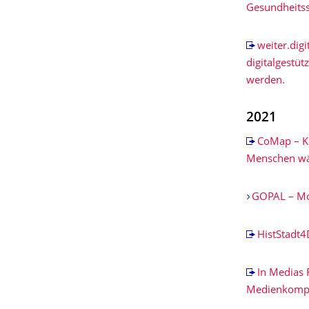
Gesundheits
weiter.dig
digitalgestüt
werden.
2021
CoMap – Ko
Menschen w
GOPAL – Mob
HistStadt4
In Medias 
Medienkompe