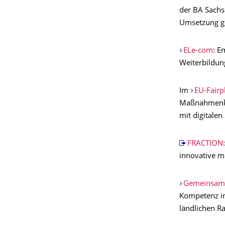
der BA Sachs
Umsetzung ge
ELe-com
: E
Weiterbildun
Im
EU-Fairp
Maßnahmenkat
mit digitale
FRACTION
innovative m
Gemeinsam i
Kompetenz im
ländlichen R