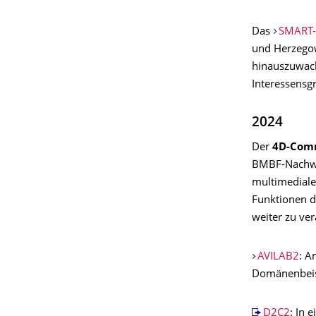
Das
SMART-
und Herzegow
hinauszuwach
Interessensg
2024
Der
4D-Com
BMBF-Nachw
multimedialen
Funktionen d
weiter zu ve
AVILAB2
: A
Domänenbeisp
D2C2
: In