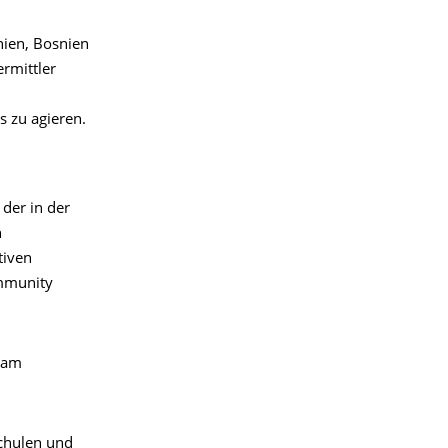
nien, Bosnien
rmittler
s zu agieren.
, der in der
n
tiven
ommunity
 am
chulen und