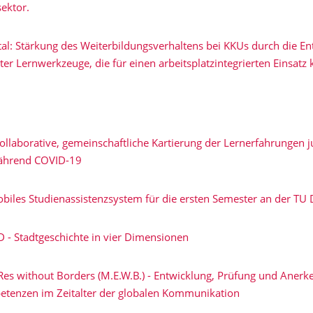
sektor.
ital: Stärkung des Weiterbildungsverhaltens bei KKUs durch die E
zter Lernwerkzeuge, die für einen arbeitsplatzintegrierten Einsatz 
llaborative, gemeinschaftliche Kartierung der Lernerfahrungen j
ährend COVID-19
iles Studienassistenzsystem für die ersten Semester an der TU
D - Stadtgeschichte in vier Dimensionen
Res without Borders (M.E.W.B.) - Entwicklung, Prüfung und Aner
tenzen im Zeitalter der globalen Kommunikation