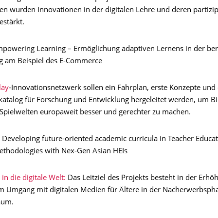
en wurden Innovationen in der digitalen Lehre und deren partizip
stärkt.
mpowering Learning – Ermöglichung adaptiven Lernens in der ber
g am Beispiel des E-Commerce
lay
-Innovationsnetzwerk sollen ein Fahrplan, erste Konzepte und 
alog für Forschung und Entwicklung hergeleitet werden, um Bi
n Spielwelten europaweit besser und gerechter zu machen.
: Developing future-oriented academic curricula in Teacher Educa
ethodologies with Nex-Gen Asian HEIs
n die digitale Welt:
Das Leitziel des Projekts besteht in der Erhö
 Umgang mit digitalen Medien für Ältere in der Nacherwerbsph
aum.