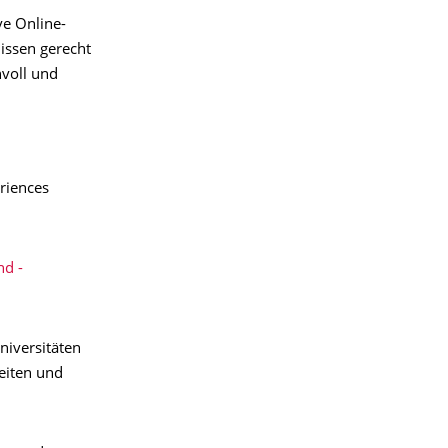
e Online-
issen gerecht
nvoll und
riences
nd -
niversitäten
eiten und