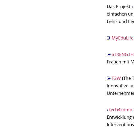
Das Projekt
einfachen un
Lehr- und Le
MyEduLife
STRENGTH
Frauen mit M
T3W
(The T
innovative u
Unternehmert
tech4comp -
Entwicklung 
Intervention