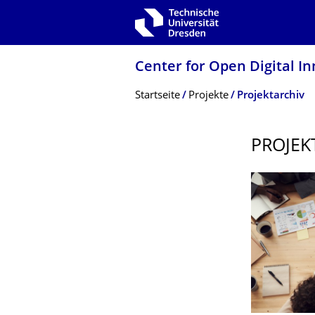
Zur Hauptnavigation springen
Zur Suche springen
Zum Inhalt springen
Center for Open Digital In
Breadcrumb-Menü
Startseite
Projekte
Projektarchiv
PROJEK