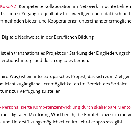
KoKoN2
(Kompetente Kollaboration im Netzwerk) möchte Lehren
d sicheren Zugang zu qualitativ hochwertigen und didaktisch aufb
rnmethoden bieten und Kooperationen untereinander ermöglich
: Digitale Nachweise in der Beruflichen Bildung
ist ein transnationales Projekt zur Stärkung der Eingliederungsc
igrationshintergrund durch digitales Lernen.
hird Way) ist ein intereuropäisches Projekt, das sich zum Ziel ge
nd leicht zugängliche Lernmöglichkeiten im Bereich des Sozialen
ums zur Verfügung zu stellen.
 Personalisierte Kompetenzentwicklung durch skalierbare Mento
einer digitalen Mentoring-Workbench, die Empfehlungen zu indivi
s- und Unterstützungsmöglichkeiten im Lehr-Lernprozess gibt.