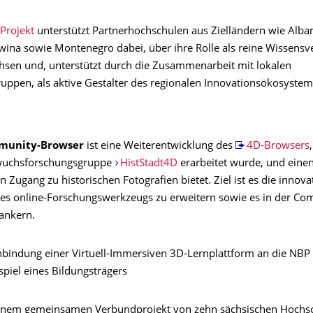
Projekt
unterstützt Partnerhochschulen aus Zielländern wie Alba
ina sowie Montenegro dabei, über ihre Rolle als reine Wissensve
sen und, unterstützt durch die Zusammenarbeit mit lokalen
ruppen, als aktive Gestalter des regionalen Innovationsökosystem
munity-Browser
ist eine Weiterentwicklung des
4D-Browsers
uchsforschungsgruppe
HistStadt4D
erarbeitet wurde, und eine
 Zugang zu historischen Fotografien bietet. Ziel ist es die innova
es online-Forschungswerkzeugs zu erweitern sowie es in der C
rankern.
nbindung einer Virtuell-Immersiven 3D-Lernplattform an die NBP
iel eines Bildungsträgers
 einem gemeinsamen Verbundprojekt von zehn sächsischen Hochs