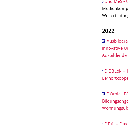
UndiMeS - U
Medienkompet
Weiterbildun
2022
Ausbilder
innovative U
Ausbildende 
DiBBLok – D
Lernortkoop
DOmIcILE-V
Bildungsangeb
Wohnungsüb
E.F.A. – Das