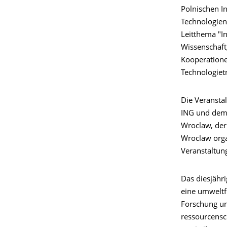
Polnischen In
Technologien
Leitthema "I
Wissenschaft
Kooperatione
Technologietr
Die Veranstal
ING und dem 
Wroclaw, der
Wroclaw organ
Veranstaltun
Das diesjähri
eine umweltfr
Forschung un
ressourcensc