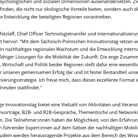
psychologischen und sozialen Dimensionen auseinandersetzen. Ziel
inden, die nicht nur ökologische Vorteile bieten, sondern auch d
he Entwicklung der beteiligten Regionen vorantreiben.
Tetzlaff, Chief Officer Technologietransfer und Internationalisier
t hervor: "Mit dem Sächsisch-Polnischen Innovationstag setzen w
ein nachhaltiges regionales Wachstum und die Entwicklung interna
ähiger Lösungen für die Mobilität der Zukunft. Die enge Zusam
 Wirtschaft und Politik beider Regionen stellt dafür eine wesentli
r unseren gemeinsamen Erfolg dar und ist fester Bestandteil unse
isierungsstrategie. Ich freue mich, dass dieses exzellente Format 
Dresden stattfindet."
ge Innovationstag bietet eine Vielzahl von Aktivitäten und Verans
hvorträge, B2B- und R2B-Gespräche, Thementische und Networki
n. Die Teilnehmer:innen haben die Möglichkeit, von den Erfahru
n führender Expert:innen auf dem Gebiet der nachhaltigen Mobili
 Zudem werden herausragende Projekte aus dem Bereich des Wiss