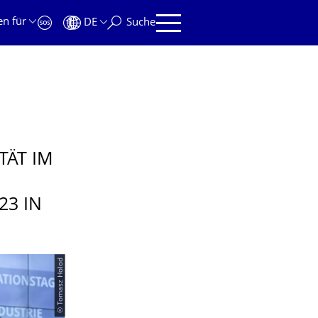
en für
DE
Suche
TÄT IM
23 IN
© Tomasz Holod