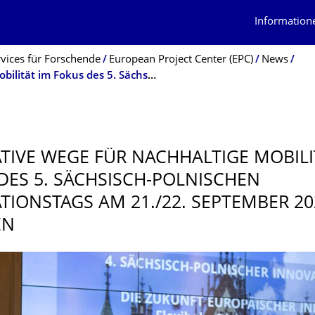
Information
rvices für Forschende
European Project Center (EPC)
News
Innovative Wege für nachhaltige Mobilität im Fokus des 5. Sächsisch-Polnischen Innovationstags am 21./22. September 2023 in Dresden
TIVE WEGE FÜR NACHHALTIGE MOBILI
DES 5. SÄCHSISCH-POLNISCHEN
TIONSTAGS AM 21./22. SEPTEMBER 20
EN