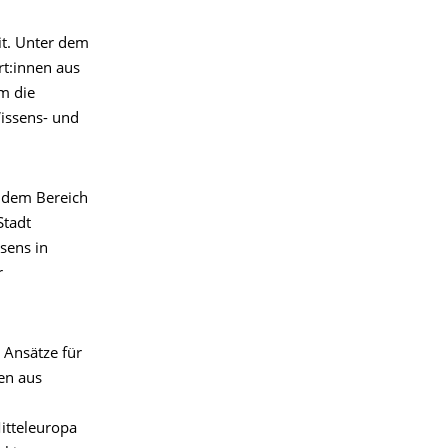
t. Unter dem
rt:innen aus
m die
Wissens- und
, dem Bereich
Stadt
sens in
r
 Ansätze für
en aus
itteleuropa