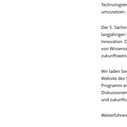
Technologietr
umzusetzen.
Der 5. Sächs
langjährigen
Innovation. 
von Wissensc
zukunftsweise
Wir laden Sie
Website des S
Programm ein
Diskussionen
und zukunfts
Weiterführe