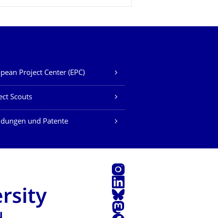
pean Project Center (EPC)
ect Scouts
ndungen und Patente
Instagram
LinkedIn
Bluesky
Mastodon