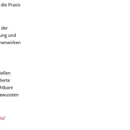
 die Praxis
 der
hung und
ammenwirken
iellen
ierte
chtbare
bewussten
eu/