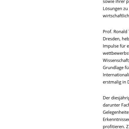
sowie ihrer 
Lösungen zu f
wirtschaftlic
Prof. Ronald 
Dresden, heb
Impulse für 
wettbewerbsf
Wissenschaft,
Grundlage fü
International
erstmalig in 
Der diesjähri
darunter Fac
Gelegenheite
Erkenntnisse
profitieren.