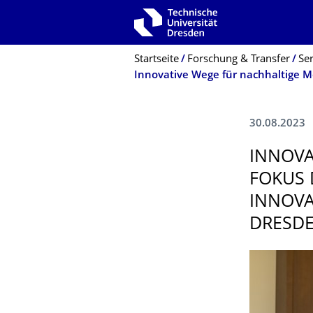
Zur Hauptnavigation springen
Zur Suche springen
Zum Inhalt springen
Breadcrumb-Menü
Startseite
Forschung & Transfer
Se
30.08.2023
INNOVA
FOKUS 
INNOVA
DRESD