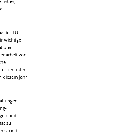
 ist es,
ie
ung der TU
ir wichtige
tional
menarbeit von
che
rer zentralen
in diesem Jahr
taltungen,
ng-
ngen und
tät zu
ens- und