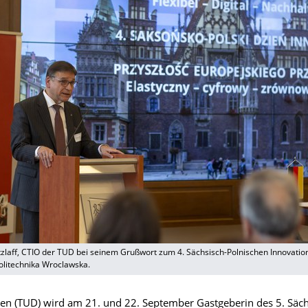
tzlaff, CTIO der TUD bei seinem Grußwort zum 4. Sächsisch-Polnischen Innovation
olitechnika Wroclawska.
en (TUD) wird am 21. und 22. September Gastgeberin des 5. Säch