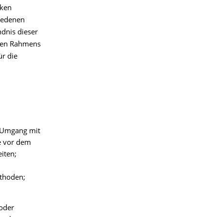
iken
hiedenen
ndnis dieser
chen Rahmens
ür die
. Umgang mit
e vor dem
iten;
ethoden;
 oder