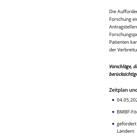
Die Aufforder
Forschung ei
Antragsteller
Forschungspro
Patienten ka
der Verbreit
Vorschläge, di
berücksichtig
Zeitplan un
04.05.202
BMBF-Förd
gefördert
Ländern