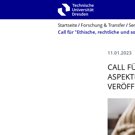
Zur Hauptnavigation springen
Zur Suche springen
Zum Inhalt springen
Breadcrumb-Menü
Startseite
Forschung & Transfer
Se
11.01.2023
CALL F
ASPEKT
VERÖFF