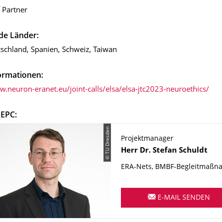
 Partner
de Länder:
tschland, Spanien, Schweiz, Taiwan
ormationen:
w.neuron-eranet.eu/joint-calls/elsa/elsa-jtc2023-neuroethics/
 EPC:
© TU Dresden
Projektmanager
Name
Herr
Dr.
Stefan
Schuldt
ERA-Nets, BMBF-Begleitmaß
E-MAIL SENDEN