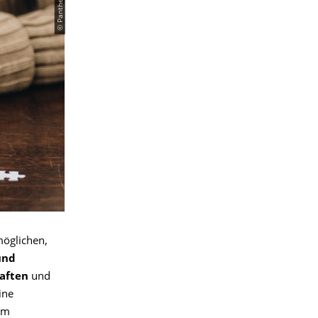
möglichen,
und
aften
und
ine
em