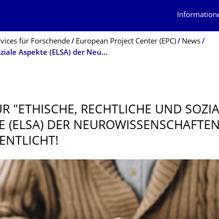
Information
rvices für Forschende
European Project Center (EPC)
News
Call für "Ethische, rechtliche und soziale Aspekte (ELSA) der Neurowissenschaften“ ist veröffentlicht!
ÜR "ETHISCHE, RECHTLICHE UND SOZI
E (ELSA) DER NEUROWISSEN­SCHAFTEN“
ENTLICHT!