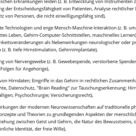
ischen Erkrankungen leiden (z. B. Entwicklung von Instrumenten 
ng der Entscheidungsfähigkeit von Patienten, Analyse rechtlich
z von Personen, die nicht einwilligungsfähig sind),
ente Technologien und enge Mensch-Maschine-Interaktion (z. B. u
ztes Leben, Gehirn-Computer-Schnittstellen, maschinelles Lernen)
hkeitsveränderungen als Nebenwirkungen neurologischer oder ps
 (z. B. tiefe Hirnstimulation, Gehirnimplantate),
ng von Nervengewebe (z. B. Gewebespende, verstorbene Spende
Folgen für Angehörige),
on Hirndaten; Eingriffe in das Gehirn in rechtlichen Zusammenhä
te, Datenschutz, "Brain Reading" zur Täuschungserkennung; Hir
fälligen; Psychochirurgie; Versicherungsrecht),
irkungen der modernen Neurowissenschaften auf traditionelle p
onzepte und Theorien zu grundlegenden Aspekten der menschlich
ziehung zwischen Geist und Gehirn, die Natur des Bewusstseins, d
liche Identität, der freie Wille),