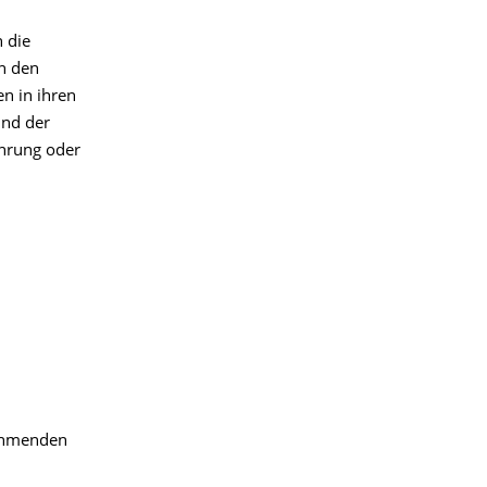
n die
n den
en in ihren
und der
ührung oder
nehmenden