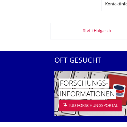
Kontaktinf
Zu dieser Seite
Steffi Halgasch
OFT GESUCHT
FORSCHUNGS­
INFORMATIO­NEN
TUD FORSCHUNGSPORTAL