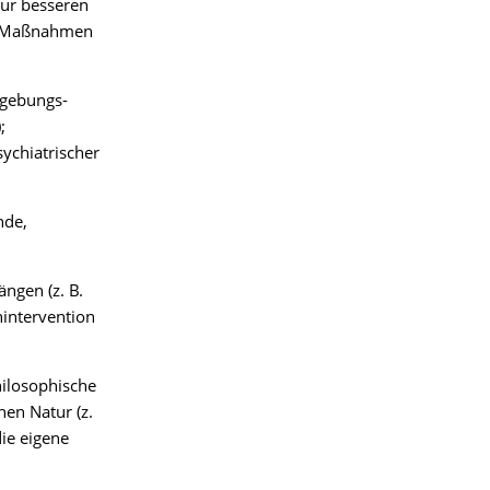
zur besseren
er Maßnahmen
mgebungs-
;
ychiatrischer
nde,
ngen (z. B.
nintervention
hilosophische
en Natur (z.
ie eigene