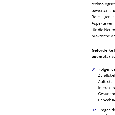
technologisc
bewerten und
Beteiligten i
Aspekte verh
für die Neuro
praktische 
Geförderte 
exemplaris
Folgen d
Zufallsbe
Auftrete
Interakti
Gesundhei
unbeabsic
Fragen de