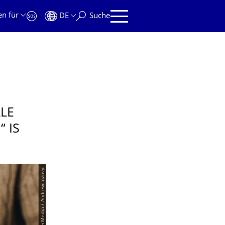
en für
DE
Suche
ALE
 IS
© PantherMedia / AndrewLozovyi