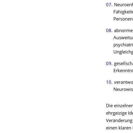
Neuroenh
Fähigkeit
Personen 
abnormes
Ausweitun
psychiatr
Ungleichg
gesellsch
Erkenntn
verantwo
Neurowis
Die einzelne
ehrgeizige I
Veränderung 
einen klaren