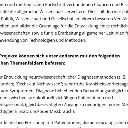
hen und methodischen Fortschritt verbundenen Chancen und Ris
 die die allgemeine Wissensbasis erweitern. Dies soll den versc
n Politik, Wissenschaft und Gesellschaft zu einem besseren Verstä
elfen und bildet die Grundlage für die Entwicklung eines rechtli
wissenschaften sowie für die Erarbeitung allgemeiner Leitlinien f
Anwendung von Technologien und Methoden.
Projekte können sich unter anderem mit den folgenden
chen Themenfeldern befassen:
er Entwicklung neurowissenschaftlicher Diagnosemethoden (z. B
funden; "Recht auf Nichtwissen"; sehr frühe Krankheitsvorhersag
n von Symptomen; Diagnose bei fehlenden Behandlungsmöglichke
onen zwischen soziokulturell vielfältigen Patient:innen und
tspersonal; (gleichberechtigter) Zugang zu neuartigen teuren M
htigter Einsatz und/oder Missbrauch),
r klinischen Forschung mit Patient:innen, die an neurologischen