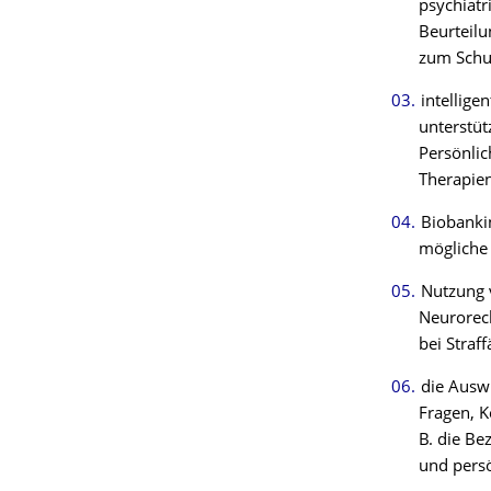
psychiatr
Beurteilu
zum Schut
intellig
unterstüt
Persönlic
Therapien
Biobanki
mögliche 
Nutzung v
Neurorech
bei Straf
die Ausw
Fragen, K
B. die Be
und persön