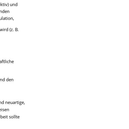
ktiv) und
unden
lation,
ird (z. B.
ftliche
und den
nd neuartige,
eisen
eit sollte