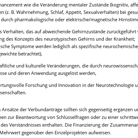
ancement wie die Veränderung mentaler Zustände (kognitiv, affe
en (z. B. Wahrnehmung, Schlaf, Appetit, Sexualverhalten) bei ges
durch pharmakologische oder elektrische/magnetische Hirnstimu
 Verhalten, das auf abweichende Gehirnzustände zurückgeführt w
g des Konzepts des neurotypischen Gehirns und der Krankheit;
ische Symptome werden lediglich als spezifische neurochemische
ewichte betrachtet),
aftliche und kulturelle Veränderungen, die durch neurowissenscha
isse und deren Anwendung ausgelöst werden,
rtungsvolle Forschung und Innovation in der Neurotechnologie 
senschaften.
n Ansätze der Verbundanträge sollten sich gegenseitig ergänzen u
deen zur Beantwortung von Schlüsselfragen oder zu einer schrittw
des Verständnisses enthalten. Die Finanzierung der Zusammenarb
 Mehrwert gegenüber den Einzelprojekten aufweisen.