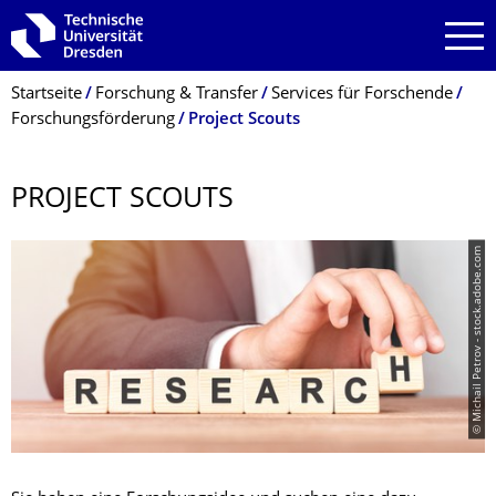
Zur Hauptnavigation springen
Zur Suche springen
Zum Inhalt springen
Breadcrumb-Menü
Startseite
Forschung & Transfer
Services für Forschende
Forschungsförderung
Project Scouts
PROJECT SCOUTS
© Michail Petrov - stock.adobe.com