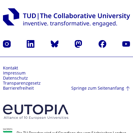
Instagram
LinkedIn
Bluesky
Mastodon
Facebook
Yout
Kontakt
Impressum
Datenschutz
Transparenzgesetz
Springe zum Seitenanfang
Barrierefreiheit