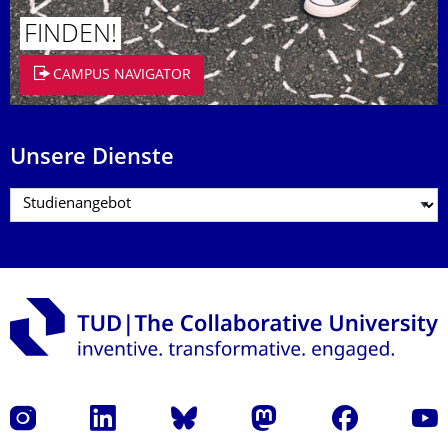
FINDEN!
CAMPUS NAVIGATOR
Unsere Dienste
Instagram
LinkedIn
Bluesky
Mastodon
Facebook
Yout