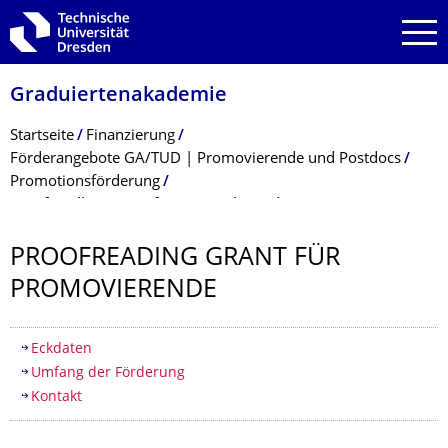
Zur Hauptnavigation springen
Zur Suche springen
Zum Inhalt springen
Graduiertenakade­mie
Breadcrumb-Menü
Startseite
Finanzierung
Förderangebote GA/TUD | Promovierende und Postdocs
Promotionsförderung
Proofreading Grant für Promovierende
PROOFREADING GRANT FÜR
PROMOVIERENDE
Inhaltsverzeichnis
Eckdaten
Umfang der Förderung
Kontakt