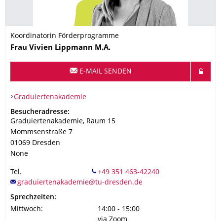
Koordinatorin Förderprogramme
Name
Frau
Vivien
Lippmann
M.A.
E-MAIL SENDEN
Organisationsname
Graduiertenakademie
Graduiertenakademie
Adresse
Besucheradresse:
Graduiertenakademie, Raum 15
Mommsenstraße 7
01069
Dresden
None
Tel.
Sprechzeiten:
Mittwoch:
14:00 - 15:00
via Zoom