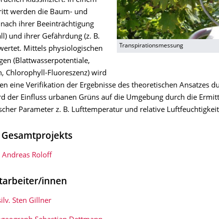
üchen klassifiziert. In einem
ritt werden die Baum- und
 nach ihrer Beeinträchtigung
all) und ihrer Gefährdung (z. B.
Transpirationsmessung
ewertet. Mittels physiologischen
en (Blattwasserpotentiale,
, Chlorophyll-Fluoreszenz) wird
ten eine Verifikation der Ergebnisse des theoretischen Ansatzes d
rd der Einfluss urbanen Grüns auf die Umgebung durch die Ermit
cher Parameter z. B. Lufttemperatur und relative Luftfeuchtigkeit
s Gesamtprojekts
. Andreas Roloff
tarbeiter/innen
silv. Sten Gillner