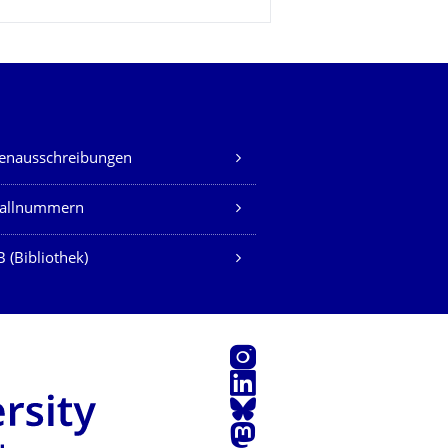
lenausschreibungen
fallnummern
 (Bibliothek)
Instagram
LinkedIn
Bluesky
Mastodon