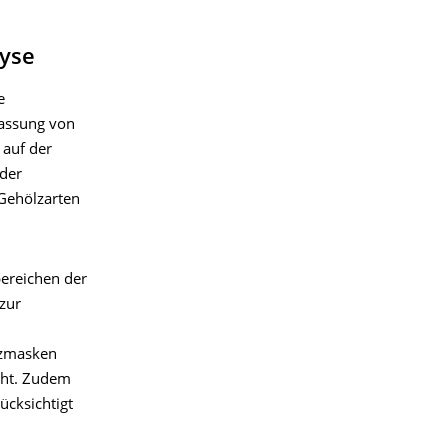
lyse
e
fassung von
 auf der
 der
 Gehölzarten
bereichen der
zur
nzmasken
cht. Zudem
ücksichtigt