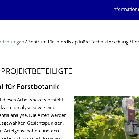
Information
nrichtungen
Zentrum für Interdisziplinäre Technikforschung
Fo
 PROJEKTBETEI­LIGTE
l für Forstbotanik
l dieses Arbeitspakets besteht
ölzartenanalyse sowie einer
ntialanalyse. Die Arten werden
usgewählten Gesichtspunkten,
den Arteigenschaften und den