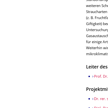
Standortanspr
weiteren Sch
Straucharten
(z. B. Fruchtf
Giftigkeit) b
Untersuchung
Gasaustausch
für einige Ar
Weiterhin wi
mikroklimatis
Leiter de
Prof. Dr
Projektmi
Dr. rer. 