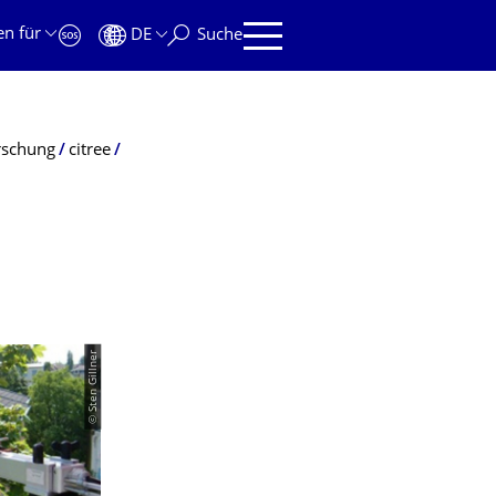
en für
DE
Suche
rschung
citree
© Sten Gillner