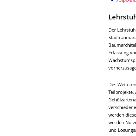
Dipl.-B
Lehrstuh
Der Lehrstuhl
Stadtraumana
Baumarchitek
Erfassung vo
Wachstumspro
vorherzusage
Des Weiteren
Teilprojekte.
Gehölzartena
verschiedene
werden diese
werden Nutzu
und Lösungsa