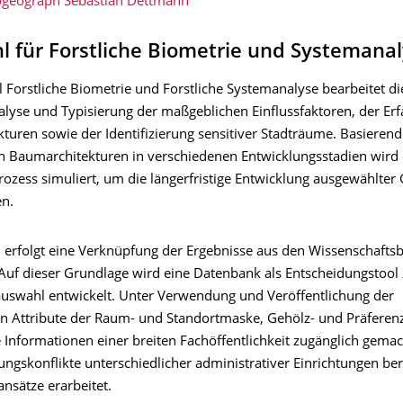
iogeograph Sebastian Dettmann
l für Forstliche Biometrie und Systemana
 Forstliche Biometrie und Forstliche Systemanalyse bearbeitet di
lyse und Typisierung der maßgeblichen Einflussfaktoren, der Er
turen sowie der Identifizierung sensitiver Stadträume. Basierend
n Baumarchitekturen in verschiedenen Entwicklungsstadien wird
zess simuliert, um die längerfristige Entwicklung ausgewählter
n.
 erfolgt eine Verknüpfung der Ergebnisse aus den Wissenschafts
 Auf dieser Grundlage wird eine Datenbank als Entscheidungstool 
uswahl entwickelt. Unter Verwendung und Veröffentlichung der
n Attribute der Raum- und Standortmaske, Gehölz- und Präfere
 Informationen einer breiten Fachöffentlichkeit zugänglich gema
ngskonflikte unterschiedlicher administrativer Einrichtungen ber
nsätze erarbeitet.