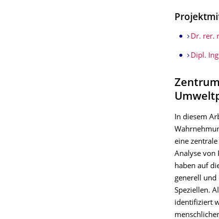
Projektmi
Dr. rer. 
Dipl. In
Zentrum 
Umweltps
In diesem Ar
Wahrnehmung
eine zentrale
Analyse von P
haben auf d
generell und
Speziellen. A
identifiziert
menschliche