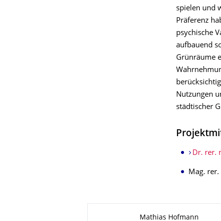
spielen und w
Präferenz ha
psychische V
aufbauend sol
Grünräume er
Wahrnehmun
berücksichti
Nutzungen u
städtischer 
Projektmi
Dr. rer.
Mag. rer.
Zu dieser Seite
Mathias Hofmann