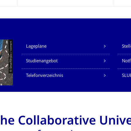
Unsere Dienste
© Smarterpix / tomert
Lagepläne
Stel
Studienangebot
Not
Telefonverzeichnis
SLUB