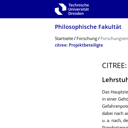
Zur Hauptnavigation springen
Zur Suche springen
Zum Inhalt springen
Philosophische Fakultät
Breadcrumb-Menü
Startseite
Forschung
Forschungsei
citree: Projektbeteiligte
CITREE:
Lehrstuh
Das Hauptzie
in einer Geh
Gefahrenpote
dabei nach a
u. a. nach, 