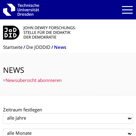
Zur Hauptnavigation springen
Zur Suche springen
Zum Inhalt springen
Breadcrumb-Menü
Startseite
Die JODDID
News
NEWS
Newsübersicht abonnieren
Zeitraum festlegen
Jahr auswählen
Monat auswählen