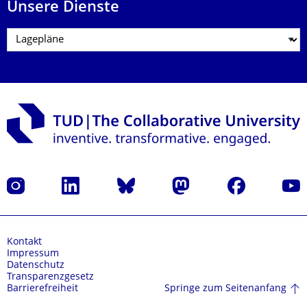
Unsere Dienste
Instagram
LinkedIn
Bluesky
Mastodon
Facebook
Yout
Kontakt
Impressum
Datenschutz
Transparenzgesetz
Springe zum Seitenanfang
Barrierefreiheit