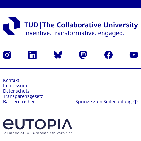
Instagram
LinkedIn
Bluesky
Mastodon
Facebook
Yout
Kontakt
Impressum
Datenschutz
Transparenzgesetz
Springe zum Seitenanfang
Barrierefreiheit