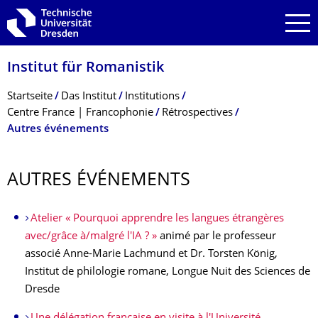
Zur Hauptnavigation springen
Zur Suche springen
Zum Inhalt springen
Institut für Romanistik
Breadcrumb-Menü
Startseite
Das Institut
Institutions
Centre France | Francophonie
Rétrospectives
Autres événements
AUTRES ÉVÉNEMENTS
Atelier « Pourquoi apprendre les langues étrangères
avec/grâce à/malgré l'IA ? »
animé par le professeur
associé Anne-Marie Lachmund et Dr. Torsten König,
Institut de philologie romane, Longue Nuit des Sciences de
Dresde