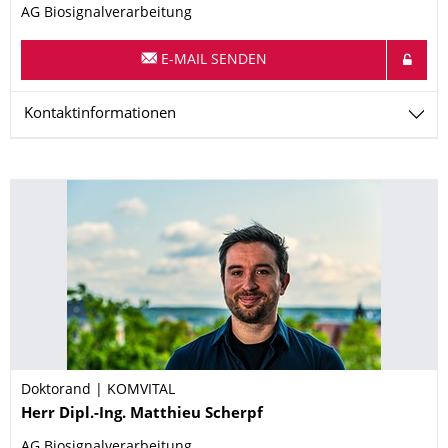
AG Biosignalverarbeitung
E-MAIL SENDEN
Kontaktinformationen
Doktorand | KOMVITAL
Name
Herr
Dipl.-Ing.
Matthieu
Scherpf
AG Biosignalverarbeitung