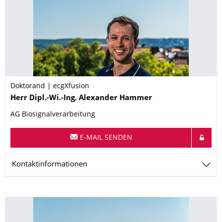
Doktorand | ecgXfusion
Name
Herr
Dipl.-Wi.-Ing.
Alexander
Hammer
AG Biosignalverarbeitung
E-MAIL SENDEN
Kontaktinformationen