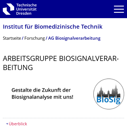
Zur Hauptnavigation springen
Zur Suche springen
Zum Inhalt springen
Institut für Biomedizinische Technik
Breadcrumb-Menü
Startseite
Forschung
AG Biosignalverarbeitung
ARBEITSGRUPPE BIOSIGNALVERAR­
BEITUNG
Inhaltsverzeichnis
Überblick