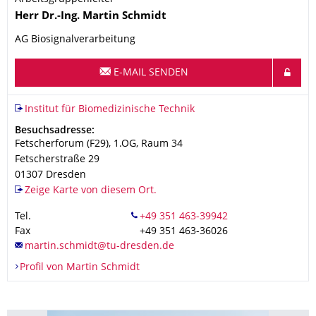
Name
Herr
Dr.-Ing.
Martin
Schmidt
AG Biosignalverarbeitung
E-MAIL SENDEN
Organisationsname
Institut für Biomedizinische Technik
Institut für Biomedizinische Technik
Adresse
Besuchsadresse:
Fetscherforum (F29), 1.OG, Raum 34
Fetscherstraße 29
01307
Dresden
Zeige Karte von diesem Ort.
Tel.
Fax
+49 351 463-36026
Profil von Martin Schmidt