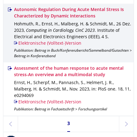
Autonomic Regulation During Acute Mental Stress Is
Characterized by Dynamic Interactions
Hohmuth, R., Ernst, H., Malberg, H. & Schmidt, M.
,
26 Dez.
2023
,
Computing in Cardiology, CinC 2023
.
Institute of
Electrical and Electronics Engineers (IEEE)
,
4 S.
Elektronische (Volltext-)Version
Publikation: Beitrag in Buch/Konferenzbericht/Sammelband/Gutachten >
Beitrag in Konferenzband
Assessment of the human response to acute mental
stress-An overview and a multimodal study
Ernst, H., Scherpf, M., Pannasch, S., Helmert, J. R.,
Malberg, H. & Schmidt, M.
,
Nov. 2023
,
in: PloS one
.
18
,
11
,
e0294069
Elektronische (Volltext-)Version
Publikation: Beitrag in Fachzeitschrift > Forschungsartikel
Seite 3, aktuell ausgewählt
3
zurück
weite