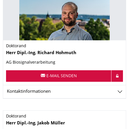
Doktorand
Name
Herr
Dipl.-Ing.
Richard
Hohmuth
AG Biosignalverarbeitung
E-MAIL SENDEN
Kontaktinformationen
Doktorand
Name
Herr
Dipl.-Ing.
Jakob
Müller