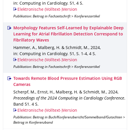
in: Computing in Cardiology
.
51
,
4 S.
Elektronische (Volltext-)Version
Publikation: Beitrag in Fachzeitschrift > Konferenzartikel
Morphology Features Self-Learned by Explainable Deep
Learning for Atrial Fibrillation Detection Correspond to
Fibrillatory Waves
Hammer, A., Malberg, H. & Schmidt, M.
,
2024
,
in: Computing in Cardiology
.
51
,
S. 1-4
,
4 S.
Elektronische (Volltext-)Version
Publikation: Beitrag in Fachzeitschrift > Konferenzartikel
Towards Remote Blood Pressure Estimation Using RGB
Cameras
Scherpf, M., Ernst, H., Malberg, H. & Schmidt, M.
,
2024
,
Preceedings of the 2024 Computing in Cardiology Conference
.
Band 51
.
4 S.
Elektronische (Volltext-)Version
Publikation: Beitrag in Buch/Konferenzbericht/Sammelband/Gutachten >
Beitrag in Konferenzband