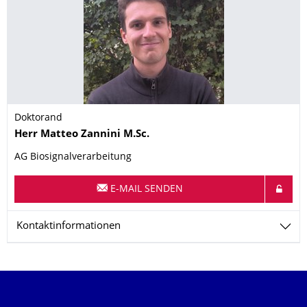
Doktorand
Name
Herr
Matteo
Zannini
M.Sc.
AG Biosignalverarbeitung
E-MAIL SENDEN
Kontaktinformationen