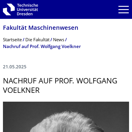
Zur Hauptnavigation springen
Zur Suche springen
Zum Inhalt springen
Fakultät Maschinenwesen
Breadcrumb-Menü
Startseite
Die Fakultät
News
Nachruf auf Prof. Wolfgang Voelkner
21.05.2025
NACHRUF AUF PROF. WOLFGANG
VOELKNER