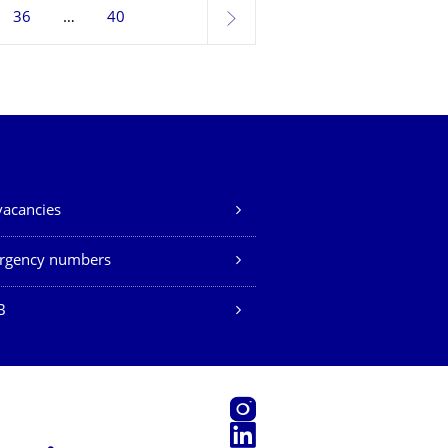
36
40
next
vacancies
rgency numbers
B
Instagram
LinkedIn