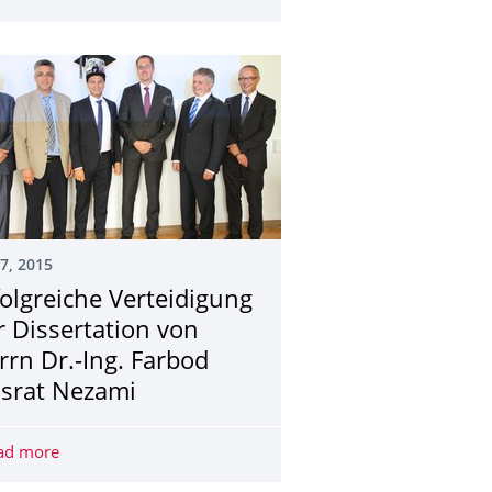
07, 2015
folgreiche Verteidigung
r Dissertation von
rrn Dr.-Ing. Farbod
srat Nezami
ation wurde bewilligt
ad more
Erfolgreiche Verteidigung der Dissertation von Herrn Dr.