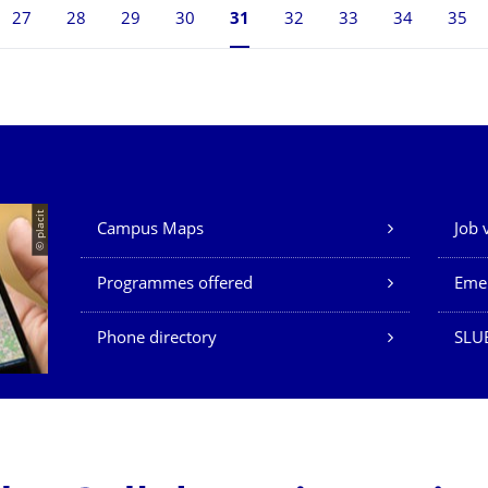
27
28
29
30
Currently on page 31
31
32
33
34
35
Our Services
© placit
Campus Maps
Job 
Programmes offered
Eme
Phone directory
SLU