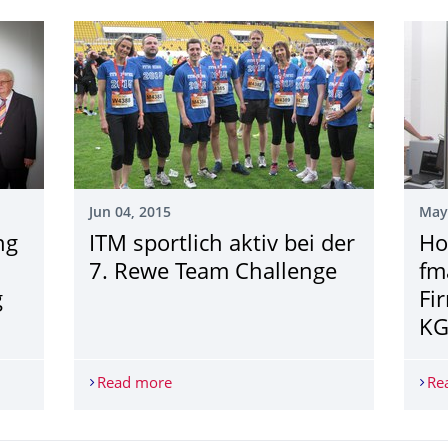
Jun 04, 2015
May
ng
ITM sportlich aktiv bei der
Ho
7. Rewe Team Challenge
fm
g
Fi
KG
ung der Dissertation von Herrn Dr.-Ing. Wolfgang Trümper
Read more
ITM sportlich aktiv bei der 7. Rewe Tea
Re