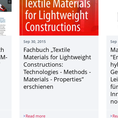
Sep 30, 2015
Sep 
ch
Fachbuch „Textile
Ma
IM-
Materials for Lightweight
"E
"
Constructions:
hy
Technologies - Methods -
Ge
Materials - Properties“
Le
erschienen
fü
In
no
rch das ITM bearbeiteten ZIM-Projekts "Flügelanzüge"
Read more
Fachbuch „Textile Materials for Lightwei
Re