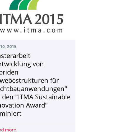
10, 2015
sterarbeit
ntwicklung von
briden
webestrukturen für
ichtbauanwendun­gen"
r den "ITMA Sustainable
novation Award"
miniert
ght Constructions: Technologies - Methods - Materials - Propertie
ad more
Masterarbeit "Entwicklung von hybriden Gewebestruktur