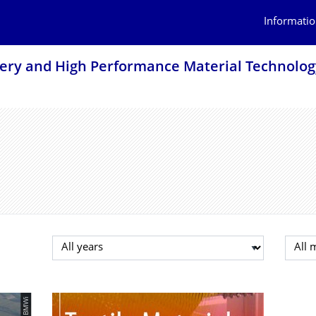
Informatio
inery and High Performance Material Technolog
Select year
Selec
© BMWi