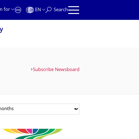
n for
EN
Search
y
Subscribe Newsboard
t month