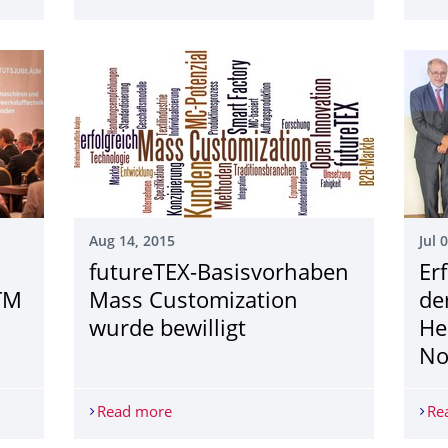
Aug 14, 2015
Jul 
futureTEX-Basisvorhaben
Er
ITM
Mass Customization
de
wurde bewilligt
He
No
ubiläum des ITM der TU Dresden am 02. September 2015
Read more
futureTEX-Basisvorhaben Mass Customiz
Re