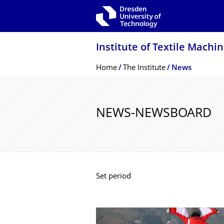
Skip to main navigation
Skip to search
Skip to content
Institute of Textile Mach
Breadcrumb Menu
Home
The Institute
News
NEWS-NEWSBOARD
Set period