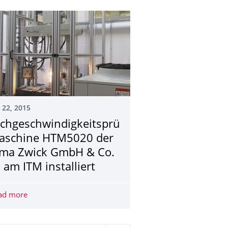
 22, 2015
chgeschwindigkeitsprü
aschine HTM5020 der
rma Zwick GmbH & Co.
 am ITM installiert
m Challenge
ad more
Hochgeschwindigkeitsprüfmaschine HTM5020 der Firma Z