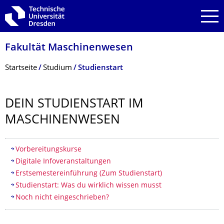
Zur Hauptnavigation springen
Zur Suche springen
Zum Inhalt springen
Fakultät Maschinenwesen
Breadcrumb-Menü
Startseite
Studium
Studienstart
DEIN STUDIENSTART IM
MASCHINENWESEN
Inhaltsverzeichnis
Vorbereitungskurse
Digitale Infoveranstaltungen
Erstsemestereinführung (Zum Studienstart)
Studienstart: Was du wirklich wissen musst
Noch nicht eingeschrieben?