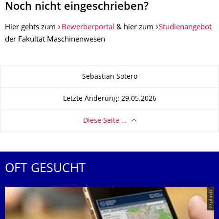
Noch nicht eingeschrieben?
Hier gehts zum
Bewerberportal
& hier zum
Studienangebot
der Fakultät Maschinenwesen
Zu dieser Seite
Sebastian Sotero
Letzte Änderung: 29.05.2026
Diese Seite …
OFT GESUCHT
© placit