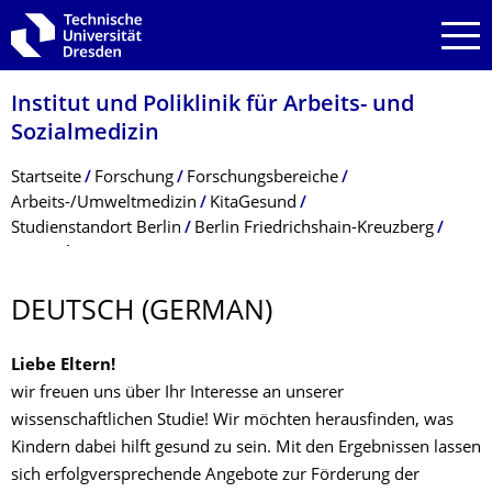
Zur Hauptnavigation springen
Zur Suche springen
Zum Inhalt springen
Institut und Poliklinik für Arbeits- und
Sozialmedizin
Breadcrumb-Menü
Startseite
Forschung
Forschungsbereiche
Arbeits-/Umweltmedizin
KitaGesund
Studienstandort Berlin
Berlin Friedrichshain-Kreuzberg
Deutsch (German)
DEUTSCH (GERMAN)
Liebe Eltern!
wir freuen uns über Ihr Interesse an unserer
wissenschaftlichen Studie! Wir möchten herausfinden, was
Kindern dabei hilft gesund zu sein. Mit den Ergebnissen lassen
sich erfolgversprechende Angebote zur Förderung der