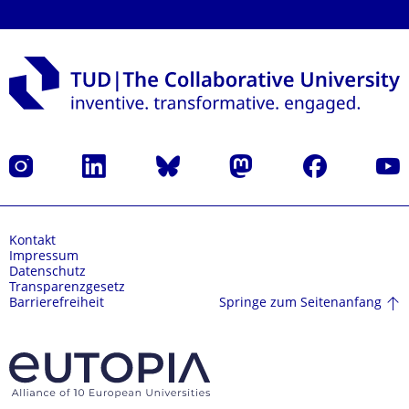
Instagram
LinkedIn
Bluesky
Mastodon
Facebook
Yout
Kontakt
Impressum
Datenschutz
Transparenzgesetz
Springe zum Seitenanfang
Barrierefreiheit