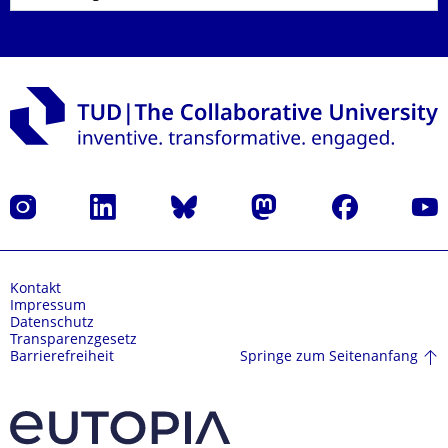
Instagram
LinkedIn
Bluesky
Mastodon
Facebook
Yout
Kontakt
Impressum
Datenschutz
Transparenzgesetz
Springe zum Seitenanfang
Barrierefreiheit