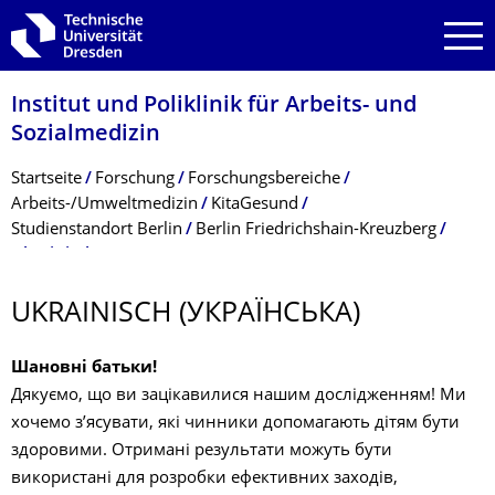
Zur Hauptnavigation springen
Zur Suche springen
Zum Inhalt springen
Institut und Poliklinik für Arbeits- und
Sozialmedizin
Breadcrumb-Menü
Startseite
Forschung
Forschungsbereiche
Arbeits-/Umweltmedizin
KitaGesund
Studienstandort Berlin
Berlin Friedrichshain-Kreuzberg
Ukrainisch (українська)
UKRAINISCH (УКРАЇНСЬКА)
Шановні батьки!
Дякуємо, що ви зацікавилися нашим дослідженням! Ми
хочемо з’ясувати, які чинники допомагають дітям бути
здоровими. Отримані результати можуть бути
використані для розробки ефективних заходів,