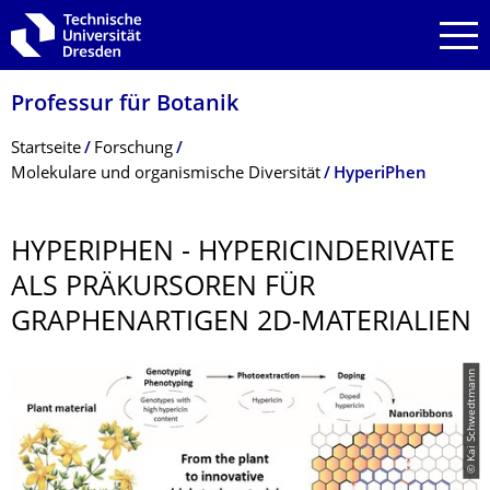
Zur Hauptnavigation springen
Zur Suche springen
Zum Inhalt springen
Professur für Botanik
Breadcrumb-Menü
Startseite
Forschung
Molekulare und organismische Diversität
HyperiPhen
HYPERIPHEN - HYPERICINDERI­VATE
ALS PRÄKURSOREN FÜR
GRAPHENARTIGEN 2D-MATERIALIEN
© Kai Schwedtmann