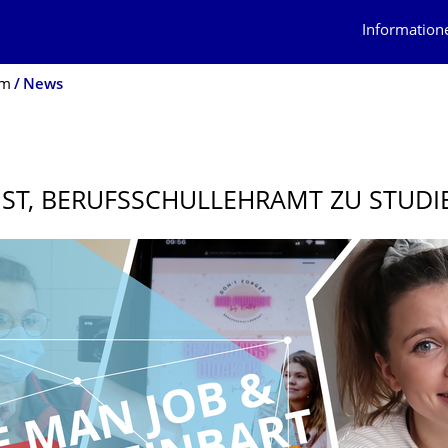
Information
um
News
 IST, BERUFSSCHUL­LEHRAMT ZU STUD