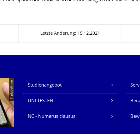
s viele spannende Einblicke in den Uni-Alltag veröffentlicht. Re
Letzte Änderung: 15.12.2021
Unsere Dienste
© placeit.net
Studienangebot
Serv
UNI TESTEN
Bera
NC - Numerus clausus
Bew