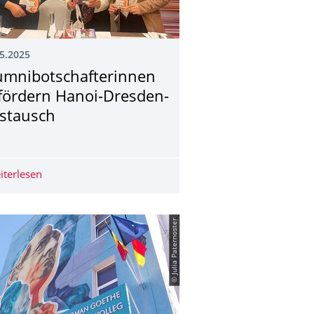
5.2025
umnibotschafte­rinnen
fördern Hanoi-Dresden-
stausch
Dresden
iterlesen
Alumnibotschafterinnen befördern Hanoi-Dresden-Aust
© Julia Paternoster