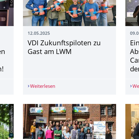
12.05.2025
09.0
VDI Zukunftspiloten zu
Ei
en
Gast am LWM
Ab
Ca
n!
de
 Ingenieurwissenschaften – Frauen gestalten die Zukunft! Jetzt a
Weiterlesen
VDI Zukunftspiloten zu Gast am LWM
We
© Crispin-Iven Mokry
© TUD