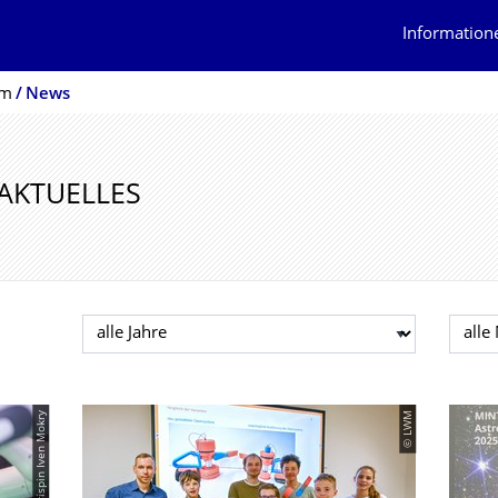
Information
um
News
AKTUELLES
Jahr auswählen
Mona
© Crispin Iven Mokry
© LWM