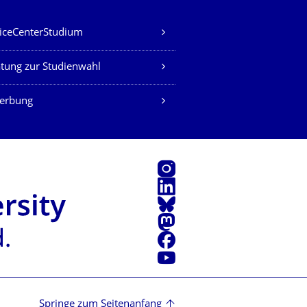
iceCenterStudium
tung zur Studienwahl
erbung
Instagram
LinkedIn
Bluesky
Mastodon
Facebook
Youtube
Springe zum Seitenanfang