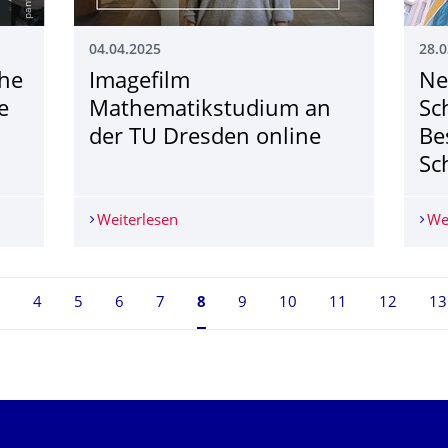
04.04.2025
28.0
ihe
Imagefilm
Ne
e
Mathematikstudium an
Sc
der TU Dresden online
Be
Sc
eihe für Schüler:innen online zum "Kreislauf der Innovation"
Weiterlesen
Imagefilm Mathematikstudium an der 
We
3
4
5
6
7
Seite 8, aktuell ausgewählt
8
9
10
11
12
13