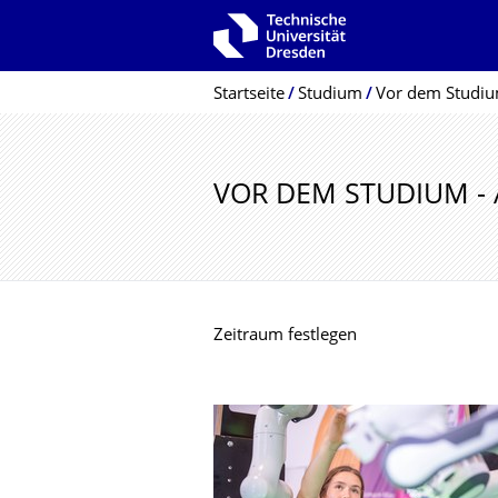
Zur Hauptnavigation springen
Zur Suche springen
Zum Inhalt springen
Breadcrumb-Menü
Startseite
Studium
Vor dem Studi
VOR DEM STUDIUM - 
Zeitraum festlegen