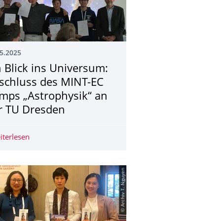
5.2025
n Blick ins Universum:
schluss des MINT-EC
mps „Astrophysik“ an
r TU Dresden
nmelden!
iterlesen
Ein Blick ins Universum: Abschluss des MINT-EC Camps 
© Archiv T. Nguyen