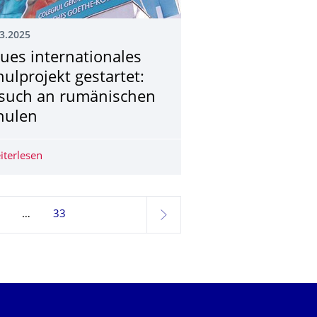
3.2025
ues internationales
hulprojekt gestartet:
such an rumänischen
hulen
TU Dresden online
iterlesen
Neues internationales Schulprojekt gestartet: Besuch a
33
weiter