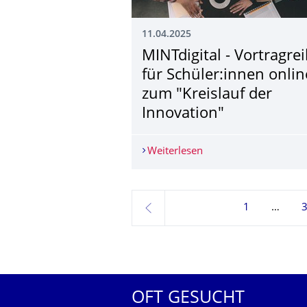
11.04.2025
MINTdigital - Vortragre
für Schüler:innen onlin
zum "Kreislauf der
Innovation"
Weiterlesen
MINTdigital - Vortragr
1
zurück
OFT GESUCHT