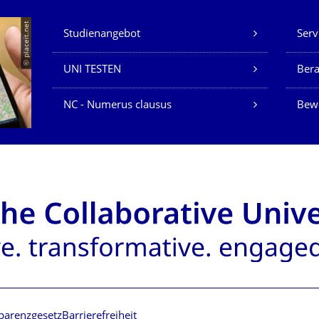
Unsere Dienste
© placeit.net
Studienangebot
Serv
UNI TESTEN
Bera
NC - Numerus clausus
Bew
parenzgesetz
Barrierefreiheit