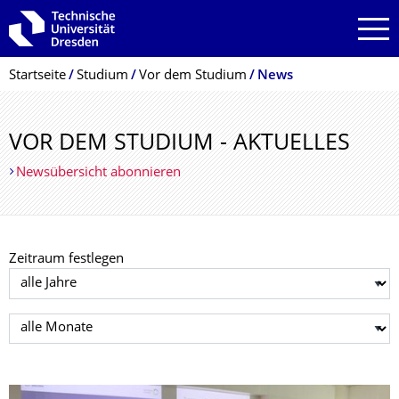
Zur Hauptnavigation springen
Zur Suche springen
Zum Inhalt springen
Breadcrumb-Menü
Startseite
Studium
Vor dem Studium
News
VOR DEM STUDIUM - AKTUELLES
Newsübersicht abonnieren
Zeitraum festlegen
Jahr auswählen
Monat auswählen