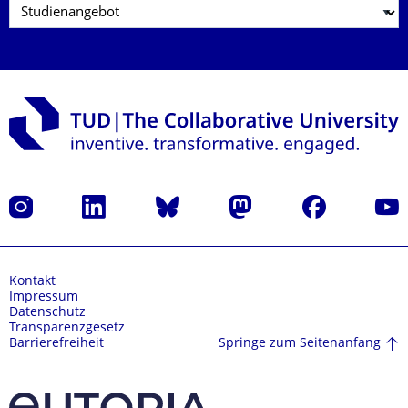
Instagram
LinkedIn
Bluesky
Mastodon
Facebook
Yout
Kontakt
Impressum
Datenschutz
Transparenzgesetz
Springe zum Seitenanfang
Barrierefreiheit