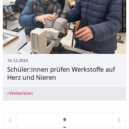
© Daniela Samuel I TGZ Bautzen
16.12.2024
Schüler:innen prüfen Werkstoffe auf
Herz und Nieren
Weiterlesen
Schüler:innen prüfen Werkstoffe auf Herz und N
Seite 9, aktuell ausgewählt
9
zurück
weite