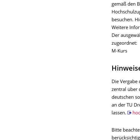
gemäß den Be
Hochschulzug
besuchen. Hi
Weitere Info
Der ausgewäh
zugeordnet:
M-Kurs
Hinweis
Die Vergabe 
zentral über 
deutschen so
an der TU Dr
lassen.
hoc
Bitte beacht
berücksichti