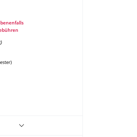
benenfalls
gebühren
g
)
ester
)