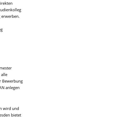
irekten
tudienkolleg
g erwerben.
eg
emester
 alle
er Bewerbung
BAN anlegen
n wird und
esden bietet