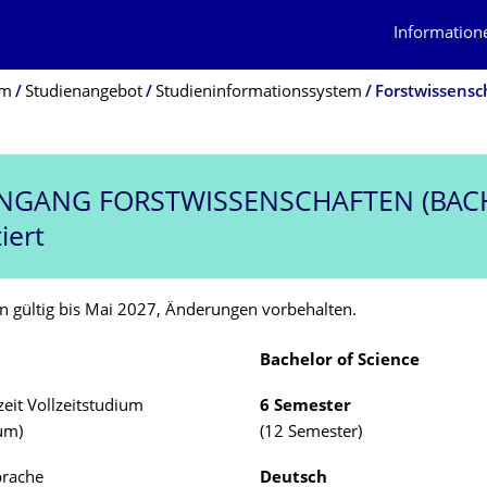
Information
um
Studienangebot
Studieninformationssystem
Forstwissensc
ENGANG
FORSTWISSENSCHAFTEN (BAC
iert
n gültig bis Mai 2027, Änderungen vorbehalten.
Bachelor of Science
eit Vollzeitstudium
6 Semester
ium)
(12 Semester)
prache
Deutsch