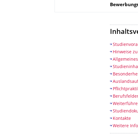
Bewerbungs
Inhaltsv
Studienvor
Hinweise z
Allgemeine
Studieninha
Besonderhe
Auslandsauf
Pflichtprak
Berufsfelde
Weiterführ
Studiendok
Kontakte
Weitere Inf