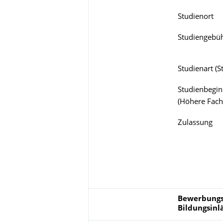
Studienort
Studiengebü
Studienart
(
S
Studienbegin
(
Höhere Fach
Zulassung
Bewerbungsp
Bewerbungs
Bildungsinl