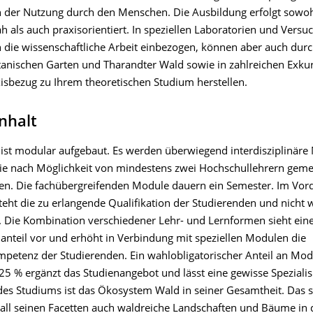
ch der Nutzung durch den Menschen. Die Ausbildung erfolgt sowo
 als auch praxisorientiert. In speziellen Laboratorien und Versu
n die wissenschaftliche Arbeit einbezogen, können aber auch dur
anischen Garten und Tharandter Wald sowie in zahlreichen Exku
xisbezug zu Ihrem theoretischen Studium herstellen.
nhalt
ist modular aufgebaut. Es werden überwiegend interdisziplinäre
ie nach Möglichkeit von mindestens zwei Hochschullehrern gem
en. Die fachübergreifenden Module dauern ein Semester. Im Vor
eht die zu erlangende Qualifikation der Studierenden und nicht w
n. Die Kombination verschiedener Lehr- und Lernformen sieht ei
nanteil vor und erhöht in Verbindung mit speziellen Modulen die
petenz der Studierenden. Ein wahlobligatorischer Anteil an Mo
5 % ergänzt das Studienangebot und lässt eine gewisse Spezialis
es Studiums ist das Ökosystem Wald in seiner Gesamtheit. Das s
all seinen Facetten auch waldreiche Landschaften und Bäume in 