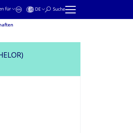
en für
DE
Suche
haften
HELOR)