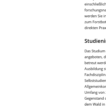
einschließli
forschungsnah
werden Sie i
zum Forstbot
direkten Pra
Studieni
Das Studium 
angeboten, d
betreut werd
Ausbildung st
Fachdiszipli
Selbststudie
Allgemeinkom
Umfang von 2
Gegenstand d
dem Wald in 