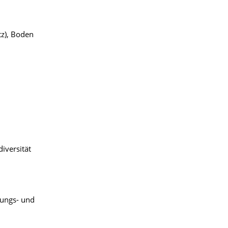
tz), Boden
diversität
sungs- und