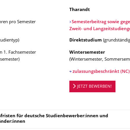
Tharandt
hren pro Semester
Semesterbeitrag sowie gege
Zweit- und Langzeitstudien
tudientyp
)
Direktstudium
(
grundständi
n 1. Fachsemester
Wintersemester
semester
)
(
Wintersemester, Sommersem
zulassungsbeschränkt (NC)
ortal
JETZT BEWERBEN!
fristen für deutsche Studienbewerber:innen und
änder:innen