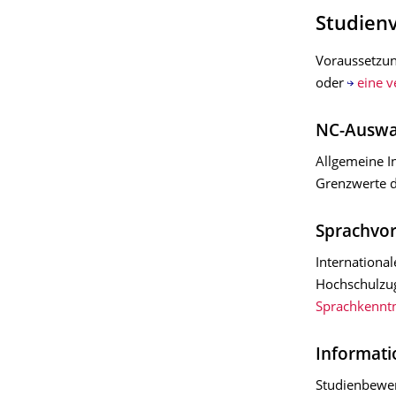
Studien
Voraussetzun
oder
eine v
NC-Auswa
Allgemeine I
Grenzwerte d
Sprachvo
Internationa
Hochschulzug
Sprachkenntn
Informati
Studienbewer