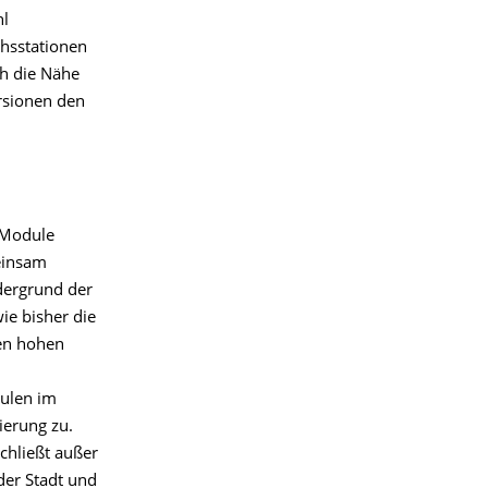
hl
chsstationen
ch die Nähe
rsionen den
 Module
einsam
dergrund der
ie bisher die
nen hohen
dulen im
ierung zu.
chließt außer
der Stadt und