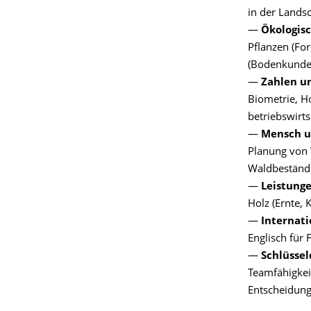
in der Landsc
—
Ökologis
Pflanzen (Fo
(Bodenkunde,
—
Zahlen u
Biometrie, 
betriebswirts
—
Mensch u
Planung von
Waldbestände
—
Leistung
Holz (Ernte, 
—
Internati
Englisch für
—
Schlüssel
Teamfähigkei
Entscheidung