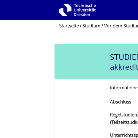
Zur Hauptnavigation springen
Zur Suche springen
Zum Inhalt springen
Breadcrumb-Menü
Startseite
Studium
Vor dem Studi
STUDI
akkredit
Informatione
Abschluss
Regelstudienz
(Teilzeitstud
Unterrichtss