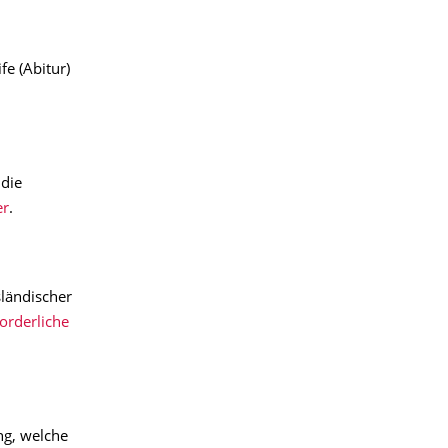
e (Abitur)
die
er
.
ländischer
forderliche
ng, welche