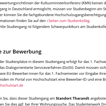
wertungsrichtlinien der Kultusministerkonferenz (KMK) keinen d
ang in Deutschland ermöglicht, müssen vor Studienbeginn ein S
er können Sie die fachgebundene Hochschulzugangsberechtigun
rmationen finden Sie auf den
Seiten zum Studienkolleg
.
lte Studiengang ist folgendem Schwerpunktkurs am Studienkoll
e zur Bewerbung
der Studienplätze in diesem Studiengang erfolgt für das 1. Fachs
das Dialogorientierte Serviceverfahren (DoSV). Damit müssen sich
wie EU-Bewerber:innen für das 1. Fachsemester vor Eingabe ihr
esden im Portal von Hochschulstart eine Bewerber-ID und eine 
hschulstart.de
en Sie, dass dieser Studiengang am
Standort Tharandt
angebote
gen Sie dies ggf. bei Ihrer Wohnungssuche. Das Studentenwerk Dr