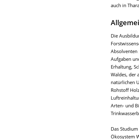
auch in Thar
Allgeme
Die Ausbildu
Forstwissens
Absolventen z
Aufgaben un
Erhaltung, S
Waldes, der a
natürlichen
Rohstoff Holz
Luftreinhalt
Arten- und B
Trinkwasserb
Das Studium 
Ökosystem Wa