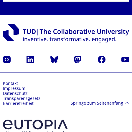
Instagram
LinkedIn
Bluesky
Mastodon
Facebook
Yout
Kontakt
Impressum
Datenschutz
Transparenzgesetz
Springe zum Seitenanfang
Barrierefreiheit