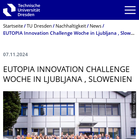
Zur Hauptnavigation springen
Zur Suche springen
Zum Inhalt springen
Breadcrumb-Menü
Startseite
TU Dresden
Nachhaltigkeit
News
EUTOPIA Innovation Challenge Woche in Ljubljana , Slowenien
07.11.2024
EUTOPIA INNOVATION CHALLENGE
WOCHE IN LJUBLJANA , SLOWENIEN
© Sinisa Kanizaj