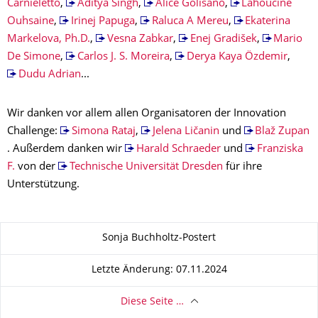
Carnieletto
,
Aditya Singh
,
Alice Golisano
,
Lahoucine
Ouhsaine
,
Irinej Papuga
,
Raluca A Mereu
,
Ekaterina
Markelova, Ph.D.
,
Vesna Zabkar
,
Enej Gradišek
,
Mario
De Simone
,
Carlos J. S. Moreira
,
Derya Kaya Özdemir
,
Dudu Adrian
...
Wir danken vor allem allen Organisatoren der Innovation
Challenge:
Simona Rataj
,
Jelena Ličanin
und
Blaž Zupan
. Außerdem danken wir
Harald Schraeder
und
Franziska
F.
von der
Technische Universität Dresden
für ihre
Unterstützung.
Zu dieser Seite
Sonja Buchholtz-Postert
Letzte Änderung: 07.11.2024
Diese Seite …