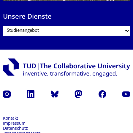
Unsere Dienste
Instagram
LinkedIn
Bluesky
Mastodon
Facebook
Yout
Kontakt
Impressum
Datenschutz