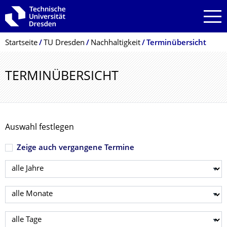
Zur Hauptnavigation springen
Zur Suche springen
Zum Inhalt springen
Breadcrumb-Menü
Startseite
TU Dresden
Nachhaltigkeit
Terminübersicht
TERMINÜBERSICHT
Auswahl festlegen
Zeige auch vergangene Termine
Jahr wählen
Monat wählen
Tag wählen