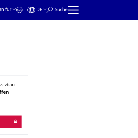
en für
DE
Suche
ssivbau
ffen