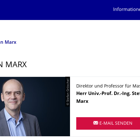
Information
en Marx
N MARX
© Stefan Gröschel
Direktor und Professor für Ma
Name
Herr
Univ.-Prof. Dr.-Ing.
Ste
Marx
E-MAIL SENDEN