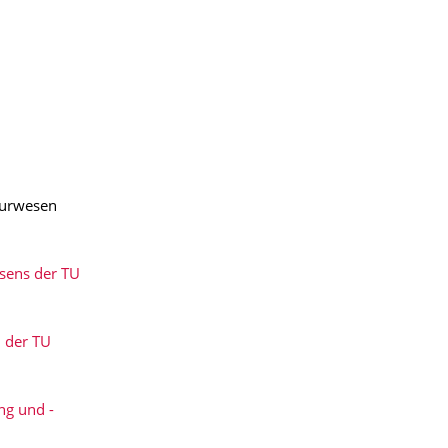
eurwesen
sens der TU
 der TU
ng und -