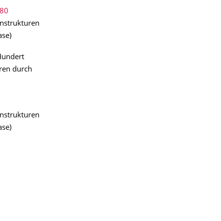
280
onstrukturen
ase)
Hundert
ren durch
onstrukturen
ase)