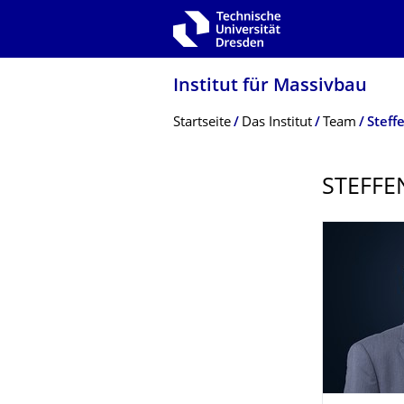
Zur Hauptnavigation springen
Zur Suche springen
Zum Inhalt springen
Institut für Massivbau
Breadcrumb-Menü
Startseite
Das Institut
Team
Steff
STEFFE