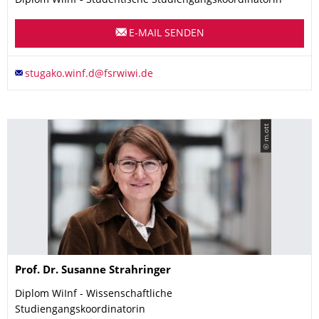
Diplom WiInf - Studentische Studiengangskoordinatorin
E-MAIL SENDEN
© m.ott
Name
Prof. Dr.
Susanne
Strahringer
Diplom WiInf - Wissenschaftliche
Studiengangskoordinatorin