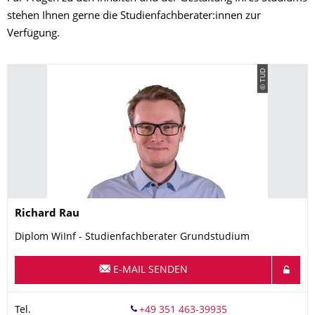
stehen Ihnen gerne die Studienfachberater:innen zur
Verfügung.
© TUD
Name
Richard
Rau
Diplom WiInf - Studienfachberater Grundstudium
E-MAIL SENDEN
Tel.