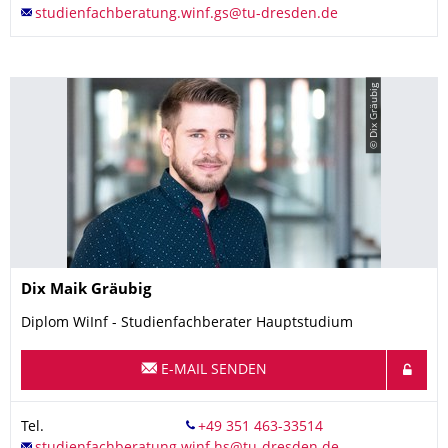
© Dix Gräubig
Name
Dix Maik
Gräubig
Diplom WiInf - Studienfachberater Hauptstudium
E-MAIL SENDEN
Tel.