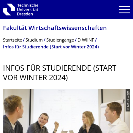
Zur Hauptnavigation springen
Zur Suche springen
Zum Inhalt springen
Fakultät Wirtschaftswissen­schaften
Breadcrumb-Menü
Startseite
Studium
Studiengänge
D WIINF
Infos für Studierende (Start vor Winter 2024)
INFOS FÜR STUDIERENDE (START
VOR WINTER 2024)
© Klaus Gigga