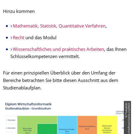
Hinzu kommen
Mathematik, Statistik, Quantitative Verfahren
,
Recht
und das Modul
Wissenschaftliches und praktisches Arbeiten
, das Ihnen
Schlüsselkompetenzen vermittelt.
Für einen prinzipiellen Überblick über den Umfang der
Bereiche betrachten Sie bitte diesen Ausschnitt aus dem
Studienablaufplan.
©
F
a
k
u
l
t
ä
t
W
i
r
t
s
c
h
a
f
t
s
w
i
s
s
e
n
s
c
h
a
f
t
e
n